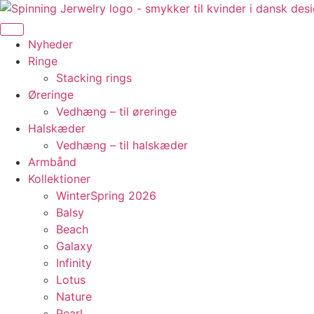
Videre
til
indhold
Nyheder
Ringe
Stacking rings
Øreringe
Vedhæng – til øreringe
Halskæder
Vedhæng – til halskæder
Armbånd
Kollektioner
WinterSpring 2026
Balsy
Beach
Galaxy
Infinity
Lotus
Nature
Pearl