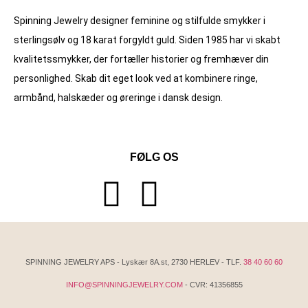
Spinning Jewelry designer feminine og stilfulde smykker i
sterlingsølv og 18 karat forgyldt guld. Siden 1985 har vi skabt
kvalitets­smykker, der fortæller historier og fremhæver din
personlighed. Skab dit eget look ved at kombinere ringe,
armbånd, halskæder og øreringe i dansk design.
FØLG OS
SPINNING JEWELRY APS - Lyskær 8A.st, 2730 HERLEV - TLF.
38 40 60 60
INFO@SPINNINGJEWELRY.COM
- CVR: 41356855