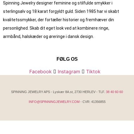
Spinning Jewelry designer feminine og stilfulde smykker i
sterlingsølv og 18 karat forgyldt guld. Siden 1985 har vi skabt
kvalitets­smykker, der fortæller historier og fremhæver din
personlighed. Skab dit eget look ved at kombinere ringe,
armbånd, halskæder og øreringe i dansk design.
FØLG OS
Facebook
Instagram
Tiktok
SPINNING JEWELRY APS - Lyskær 8A.st, 2730 HERLEV - TLF.
38 40 60 60
INFO@SPINNINGJEWELRY.COM
- CVR: 41356855