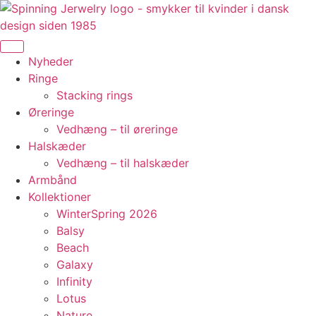
Videre
til
indhold
Nyheder
Ringe
Stacking rings
Øreringe
Vedhæng – til øreringe
Halskæder
Vedhæng – til halskæder
Armbånd
Kollektioner
WinterSpring 2026
Balsy
Beach
Galaxy
Infinity
Lotus
Nature