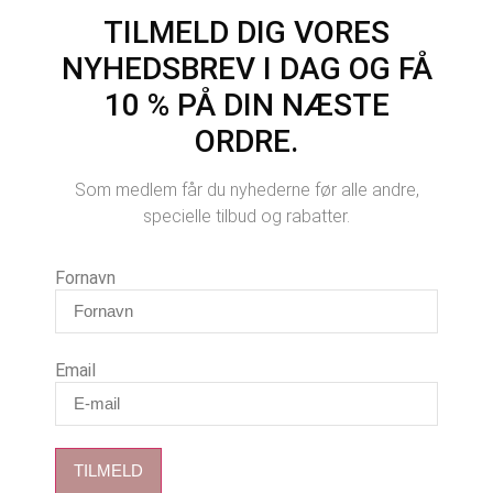
TILMELD DIG VORES
NYHEDSBREV I DAG OG FÅ
10 % PÅ DIN NÆSTE
ORDRE.
Som medlem får du nyhederne før alle andre,
specielle tilbud og rabatter.
Fornavn
Email
TILMELD