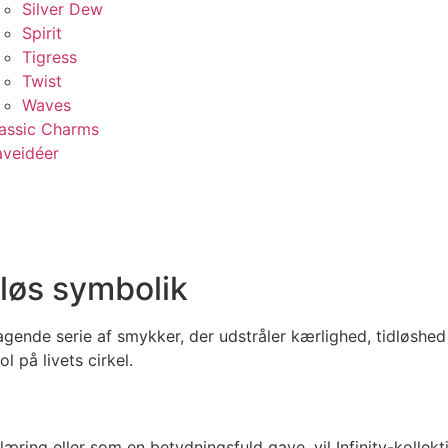
Silver Dew
Spirit
Tigress
Twist
Waves
assic Charms
veidéer
dløs symbolik
tagende serie af smykker, der udstråler kærlighed, tidløshe
 på livets cirkel.
ing eller som en betydningsfuld gave, vil Infinity-kollekti