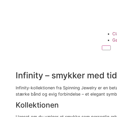
Cl
Ga
Infinity – smykker med ti
Infinity-kollektionen fra Spinning Jewelry er en be
stærke bånd og evig forbindelse – et elegant symbol
Kollektionen
Uanset om du vælger et smykke som personlig erklær