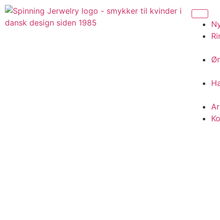
N
Ri
Ør
H
A
Ko