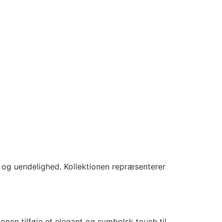
d og uendelighed. Kollektionen repræsenterer
onen tilføje et elegant og symbolsk touch til