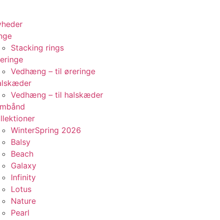
yheder
nge
Stacking rings
eringe
Vedhæng – til øreringe
alskæder
Vedhæng – til halskæder
rmbånd
llektioner
WinterSpring 2026
Balsy
Beach
Galaxy
Infinity
Lotus
Nature
Pearl