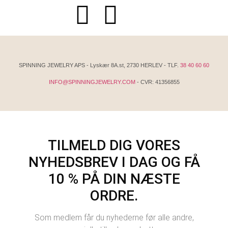
SPINNING JEWELRY APS - Lyskær 8A.st, 2730 HERLEV - TLF.
38 40 60 60
INFO@SPINNINGJEWELRY.COM
- CVR: 41356855
TILMELD DIG VORES
NYHEDSBREV I DAG OG FÅ
10 % PÅ DIN NÆSTE
ORDRE.
Som medlem får du nyhederne før alle andre,