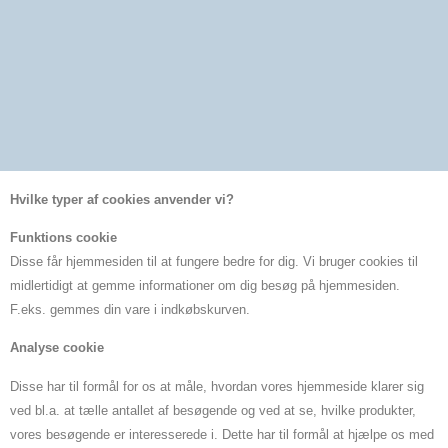
– Vi anvender cookies for at kunne sammenstille anonym,
aggregeret statistik, som gør det muligt for os at forstå, hvordan
besøgende anvender vores hjemmeside og hjælper os med at forbedre
strukturen og indholdet på vores hjemmeside
Hvilke typer af cookies anvender vi?
Funktions cookie
Disse får hjemmesiden til at fungere bedre for dig. Vi bruger cookies til
midlertidigt at gemme informationer om dig besøg på hjemmesiden.
F.eks. gemmes din vare i indkøbskurven.
Analyse cookie
Disse har til formål for os at måle, hvordan vores hjemmeside klarer sig
ved bl.a. at tælle antallet af besøgende og ved at se, hvilke produkter,
vores besøgende er interesserede i. Dette har til formål at hjælpe os med