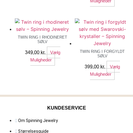
vare
Dette
Muligheder
har
vare
flere
har
varianter.
flere
Mulighederne
variante
kan
Mulighe
TWIN RING I RHODINERET
SØLV
vælges
kan
på
vælges
TWIN RING I FORGYLDT
349,00
kr.
Vælg
SØLV
varesiden
på
Dette
Muligheder
varesid
vare
399,00
kr.
Vælg
har
Dette
Muligheder
flere
vare
varianter.
har
Mulighederne
flere
kan
variante
KUNDESERVICE
vælges
Mulighe
på
kan
Om Spinning Jewelry
varesiden
vælges
på
Størrelsesguide