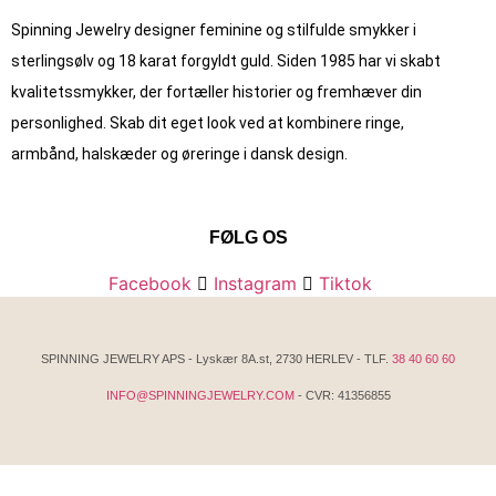
Spinning Jewelry designer feminine og stilfulde smykker i
sterlingsølv og 18 karat forgyldt guld. Siden 1985 har vi skabt
kvalitets­smykker, der fortæller historier og fremhæver din
personlighed. Skab dit eget look ved at kombinere ringe,
armbånd, halskæder og øreringe i dansk design.
FØLG OS
Facebook
Instagram
Tiktok
SPINNING JEWELRY APS - Lyskær 8A.st, 2730 HERLEV - TLF.
38 40 60 60
INFO@SPINNINGJEWELRY.COM
- CVR: 41356855