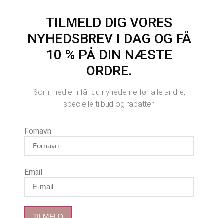
TILMELD DIG VORES
NYHEDSBREV I DAG OG FÅ
10 % PÅ DIN NÆSTE
ORDRE.
Som medlem får du nyhederne før alle andre,
specielle tilbud og rabatter.
Fornavn
Email
TILMELD