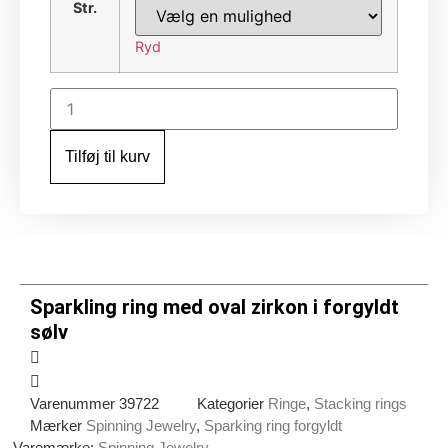
Str.
Ryd
Sparkling
ring
med
oval
Tilføj til kurv
zirkon
i
forgyldt
sølv
antal
Sparkling ring med oval zirkon i forgyldt
sølv
Varenummer
39722
Kategorier
Ringe
,
Stacking rings
Mærker
Spinning Jewelry
,
Sparking ring forgyldt
Varemærke:
Spinning Jewelry