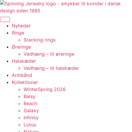
Videre
til
indhold
Nyheder
Ringe
Stacking rings
Øreringe
Vedhæng – til øreringe
Halskæder
Vedhæng – til halskæder
Armbånd
Kollektioner
WinterSpring 2026
Balsy
Beach
Galaxy
Infinity
Lotus
Nature