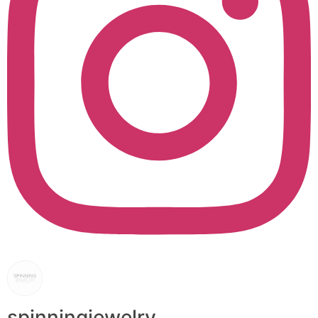
spinningjewelry