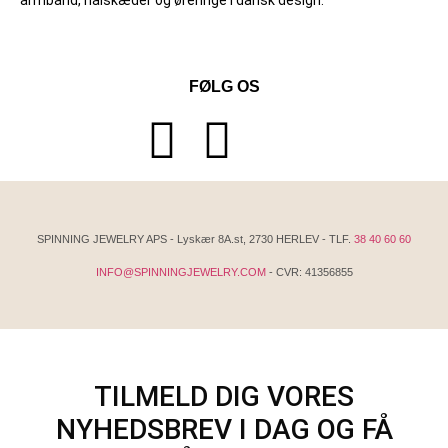
armbånd, halskæder og øreringe i dansk design.
FØLG OS
SPINNING JEWELRY APS - Lyskær 8A.st, 2730 HERLEV - TLF.
38 40 60 60
INFO@SPINNINGJEWELRY.COM
- CVR: 41356855
TILMELD DIG VORES
NYHEDSBREV I DAG OG FÅ