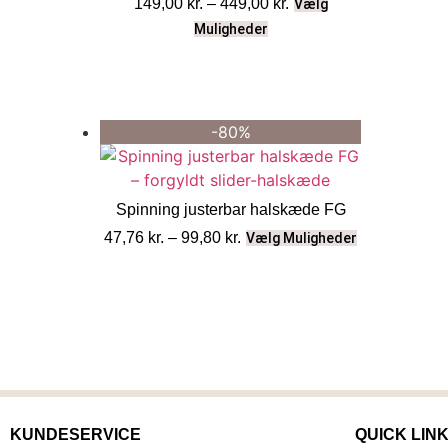
149,00
kr.
–
449,00
kr.
Vælg
Muligheder
-80%
Spinning justerbar halskæde FG
47,76
kr.
–
99,80
kr.
Vælg Muligheder
KUNDESERVICE
QUICK LIN