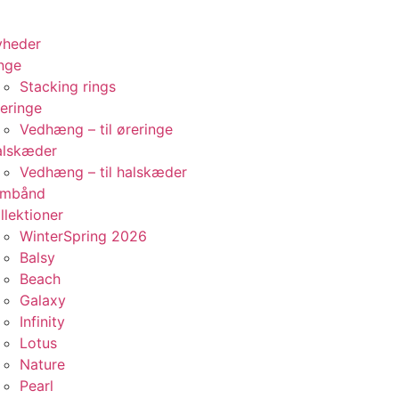
yheder
nge
Stacking rings
eringe
Vedhæng – til øreringe
alskæder
Vedhæng – til halskæder
rmbånd
llektioner
WinterSpring 2026
Balsy
Beach
Galaxy
Infinity
Lotus
Nature
Pearl