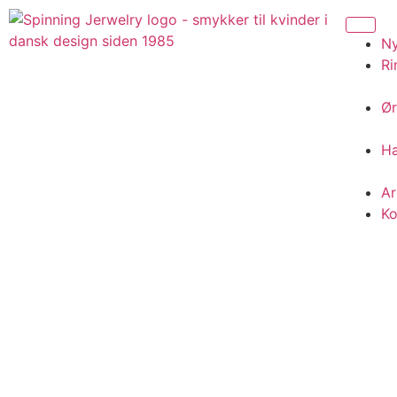
N
Ri
Ør
H
A
Ko