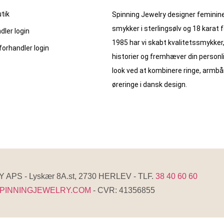
utik
Spinning Jewelry designer feminine
smykker i sterlingsølv og 18 karat f
dler login
1985 har vi skabt kvalitets­smykker,
forhandler login
historier og fremhæver din personl
look ved at kombinere ringe, armb
øreringe i dansk design.
APS - Lyskær 8A.st, 2730 HERLEV - TLF.
38 40 60 60
PINNINGJEWELRY.COM
- CVR: 41356855