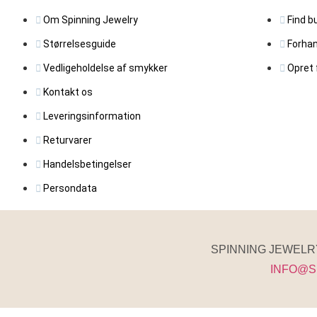
Om Spinning Jewelry
Find b
Størrelsesguide
Forhan
Vedligeholdelse af smykker
Opret 
Kontakt os
Leveringsinformation
Returvarer
Handelsbetingelser
Persondata
SPINNING JEWELRY 
INFO@S