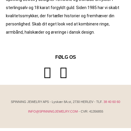
sterlingsølv og 18 karat forgyldt guld. Siden 1985 har vi skabt
kvalitets­smykker, der fortæller historier og fremhæver din
personlighed. Skab dit eget look ved at kombinere ringe,
armbånd, halskæder og øreringe i dansk design.
FØLG OS
SPINNING JEWELRY APS - Lyskær 8A.st, 2730 HERLEV - TLF.
38 40 60 60
INFO@SPINNINGJEWELRY.COM
- CVR: 41356855