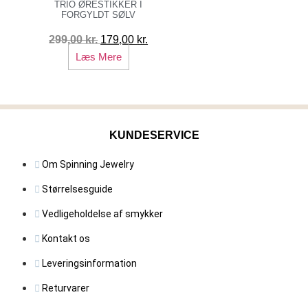
TRIO ØRESTIKKER I
249,00 kr..
99,00 kr.
FORGYLDT SØLV
Den
Den
299,00
kr.
179,00
kr.
oprindelige
aktuelle
Læs Mere
pris
pris
var:
er:
299,00 kr..
179,00 kr..
KUNDESERVICE
Om Spinning Jewelry
Størrelsesguide
Vedligeholdelse af smykker
Kontakt os
Leveringsinformation
Returvarer