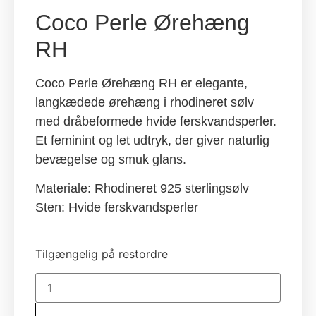
Coco Perle Ørehæng
RH
Coco Perle Ørehæng RH er elegante,
langkædede ørehæng i rhodineret sølv
med dråbeformede hvide ferskvandsperler.
Et feminint og let udtryk, der giver naturlig
bevægelse og smuk glans.
Materiale: Rhodineret 925 sterlingsølv
Sten: Hvide ferskvandsperler
Tilgængelig på restordre
Coco
Perle
ørehæng
RH