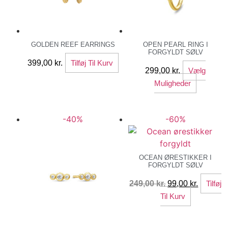
GOLDEN REEF EARRINGS
OPEN PEARL RING I
FORGYLDT SØLV
399,00
kr.
Tilføj Til Kurv
299,00
kr.
Vælg
Dette
Muligheder
vare
har
-40%
-60%
flere
variante
Mulighe
kan
OCEAN ØRESTIKKER I
FORGYLDT SØLV
vælges
på
Den
Den
249,00
kr.
99,00
kr.
Tilføj
varesid
oprindelige
aktuelle
Til Kurv
pris
pris
var:
er: