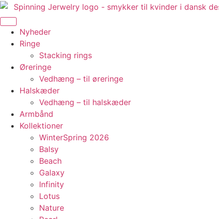
Videre
til
indhold
Nyheder
Ringe
Stacking rings
Øreringe
Vedhæng – til øreringe
Halskæder
Vedhæng – til halskæder
Armbånd
Kollektioner
WinterSpring 2026
Balsy
Beach
Galaxy
Infinity
Lotus
Nature