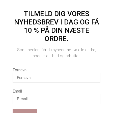
TILMELD DIG VORES
NYHEDSBREV I DAG OG FÅ
10 % PÅ DIN NÆSTE
ORDRE.
Som medlem får du nyhederne før alle andre,
specielle tilbud og rabatter.
Fornavn
Email