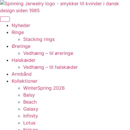
Videre
til
indhold
Nyheder
Ringe
Stacking rings
Øreringe
Vedhæng – til øreringe
Halskæder
Vedhæng – til halskæder
Armbånd
Kollektioner
WinterSpring 2026
Balsy
Beach
Galaxy
Infinity
Lotus
Nature