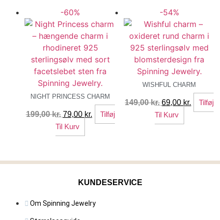
har
-60%
-54%
flere
varianter.
Mulighederne
kan
vælges
på
varesiden
WISHFUL CHARM
NIGHT PRINCESS CHARM
Den
Den
149,00
kr.
69,00
kr.
Tilføj
Den
Den
oprindelige
aktuelle
199,00
kr.
79,00
kr.
Tilføj
Til Kurv
oprindelige
aktuelle
pris
pris
Til Kurv
pris
pris
var:
er:
var:
er:
149,00 kr..
69,00 kr.
199,00 kr..
79,00 kr..
KUNDESERVICE
Om Spinning Jewelry