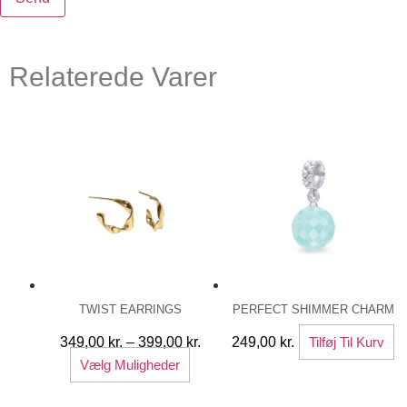
Relaterede Varer
TWIST EARRINGS
PERFECT SHIMMER CHARM
Prisinterval:
349,00
kr.
–
399,00
kr.
249,00
kr.
Tilføj Til Kurv
Dette
349,00 kr.
Vælg Muligheder
vare
til
399,00 kr.