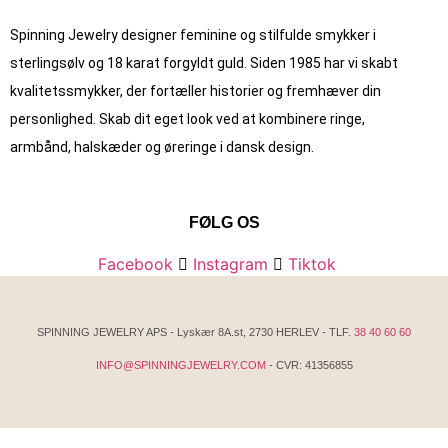
Spinning Jewelry designer feminine og stilfulde smykker i
sterlingsølv og 18 karat forgyldt guld. Siden 1985 har vi skabt
kvalitets­smykker, der fortæller historier og fremhæver din
personlighed. Skab dit eget look ved at kombinere ringe,
armbånd, halskæder og øreringe i dansk design.
FØLG OS
Facebook
Instagram
Tiktok
SPINNING JEWELRY APS - Lyskær 8A.st, 2730 HERLEV - TLF.
38 40 60 60
INFO@SPINNINGJEWELRY.COM
- CVR: 41356855