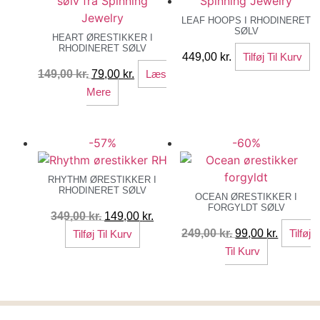
LEAF HOOPS I RHODINERET
SØLV
HEART ØRESTIKKER I
RHODINERET SØLV
449,00
kr.
Tilføj Til Kurv
Den
Den
149,00
kr.
79,00
kr.
Læs
oprindelige
aktuelle
Mere
pris
pris
var:
er:
-57%
-60%
149,00 kr..
79,00 kr..
RHYTHM ØRESTIKKER I
RHODINERET SØLV
OCEAN ØRESTIKKER I
FORGYLDT SØLV
Den
Den
349,00
kr.
149,00
kr.
oprindelige
aktuelle
Den
Den
249,00
kr.
99,00
kr.
Tilføj
Tilføj Til Kurv
pris
pris
oprindelige
aktuelle
Til Kurv
var:
er:
pris
pris
349,00 kr..
149,00 kr..
var:
er:
249,00 kr..
99,00 kr.