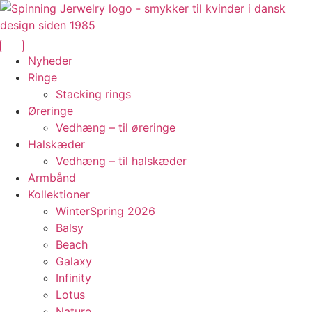
Videre
til
indhold
Nyheder
Ringe
Stacking rings
Øreringe
Vedhæng – til øreringe
Halskæder
Vedhæng – til halskæder
Armbånd
Kollektioner
WinterSpring 2026
Balsy
Beach
Galaxy
Infinity
Lotus
Nature