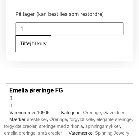
På lager (kan bestilles som restordre)
Emelia
øreringe
FG
antal
Tilføj til kurv
Emelia øreringe FG
Varenummer
10506
Kategorier
Øreringe
,
Gaveidéer
Mærker
ørestikker
,
Øreringe
,
forgyldt sølv
,
elegante øreringe
,
forgyldte creoler
,
øreringe med zirkonia
,
spinningsmykker
,
emelia øreringe
,
små creoler
Varemærke:
Spinning Jewelry