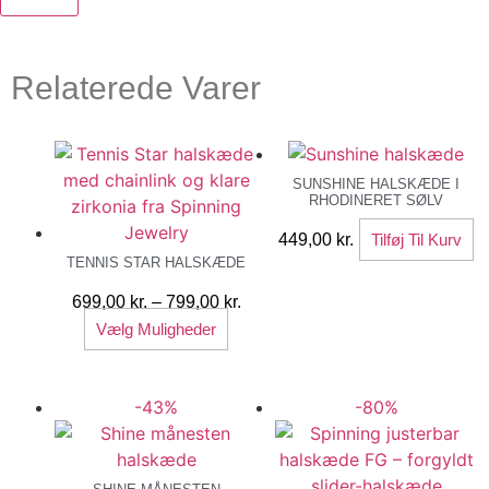
Relaterede Varer
SUNSHINE HALSKÆDE I
RHODINERET SØLV
449,00
kr.
Tilføj Til Kurv
TENNIS STAR HALSKÆDE
Prisinterval:
699,00
kr.
–
799,00
kr.
Dette
699,00 kr.
Vælg Muligheder
vare
til
har
799,00 kr.
-43%
-80%
flere
varianter.
Mulighederne
kan