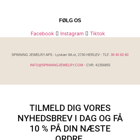
FØLG OS
Facebook
Instagram
Tiktok
SPINNING JEWELRY APS - Lyskær 8A.st, 2730 HERLEV - TLF.
38 40 60 60
INFO@SPINNINGJEWELRY.COM
- CVR: 41356855
TILMELD DIG VORES
NYHEDSBREV I DAG OG FÅ
10 % PÅ DIN NÆSTE
ORDRE.