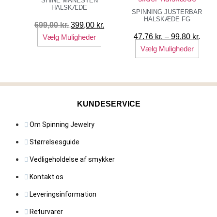
SHINE MÅNESTEN
HALSKÆDE
vælges
SPINNING JUSTERBAR
HALSKÆDE FG
på
Den
Den
699,00
kr.
399,00
kr.
varesiden
oprindelige
Dette
aktuelle
Prisi
47,76
kr.
–
99,80
kr.
Vælg Muligheder
pris
vare
pris
Dett
47,76
Vælg Muligheder
var:
har
er:
vare
til
699,00 kr..
flere
399,00 kr..
har
99,80
varianter.
flere
Mulighederne
varia
KUNDESERVICE
kan
Muli
vælges
kan
Om Spinning Jewelry
på
vælg
varesiden
på
Størrelsesguide
vare
Vedligeholdelse af smykker
Kontakt os
Leveringsinformation
Returvarer