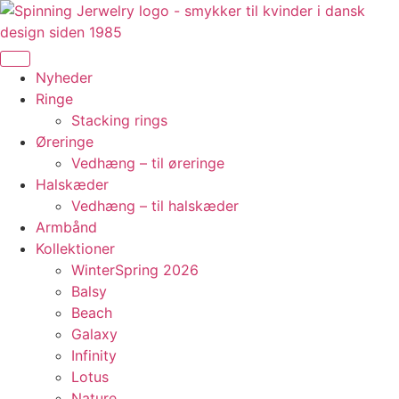
Videre
til
indhold
Nyheder
Ringe
Stacking rings
Øreringe
Vedhæng – til øreringe
Halskæder
Vedhæng – til halskæder
Armbånd
Kollektioner
WinterSpring 2026
Balsy
Beach
Galaxy
Infinity
Lotus
Nature