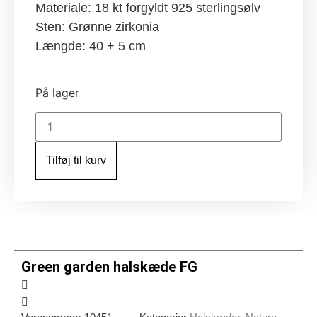
Materiale: 18 kt forgyldt 925 sterlingsølv
Sten: Grønne zirkonia
Længde: 40 + 5 cm
På lager
Green
garden
halskæde
FG
Tilføj til kurv
antal
Green garden halskæde FG