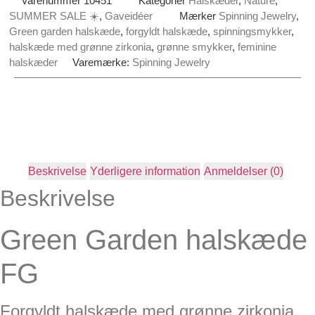
Varenummer
10451
Kategorier
Halskæder
,
Nature
,
SUMMER SALE ☀️
,
Gaveidéer
Mærker
Spinning Jewelry
,
Green garden halskæde
,
forgyldt halskæde
,
spinningsmykker
,
halskæde med grønne zirkonia
,
grønne smykker
,
feminine
halskæder
Varemærke:
Spinning Jewelry
Beskrivelse
Yderligere information
Anmeldelser (0)
Beskrivelse
Green Garden halskæde
FG
Forgyldt halskæde med grønne zirkonia