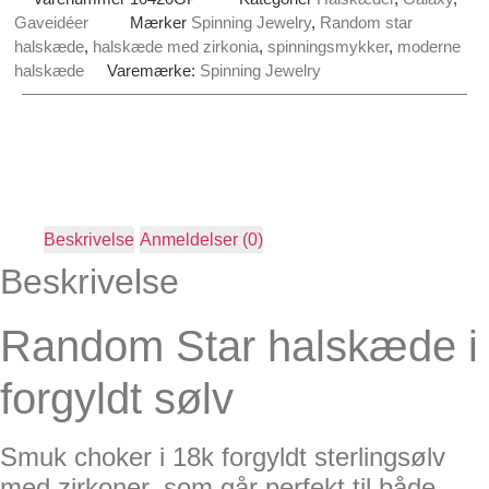
Gaveidéer
Mærker
Spinning Jewelry
,
Random star
halskæde
,
halskæde med zirkonia
,
spinningsmykker
,
moderne
halskæde
Varemærke:
Spinning Jewelry
Beskrivelse
Anmeldelser (0)
Beskrivelse
Random Star halskæde i
forgyldt sølv
Smuk choker i 18k forgyldt sterlingsølv
med zirkoner, som går perfekt til både