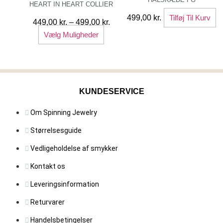
HEART IN HEART COLLIER
499,00
kr.
Tilføj Til Kurv
Prisinterval:
449,00
kr.
–
499,00
kr.
Dette
449,00 kr.
Vælg Muligheder
vare
til
har
499,00 kr.
flere
varianter.
KUNDESERVICE
Mulighederne
kan
Om Spinning Jewelry
vælges
på
Størrelsesguide
varesiden
Vedligeholdelse af smykker
Kontakt os
Leveringsinformation
Returvarer
Handelsbetingelser