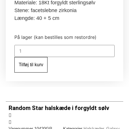
Materiale: 18Kt forgyldt sterlingsølv
Stene: facetslebne zirkonia
Længde: 40 + 5 cm
På lager (kan bestilles som restordre)
Random
Star
halskæde
i
Tilføj til kurv
forgyldt
sølv
antal
Random Star halskæde i forgyldt sølv
Varenummer
10420GP
Kategorier
Halskæder
,
Galaxy
,