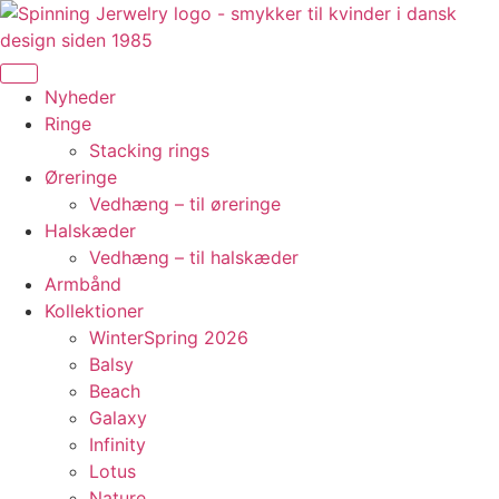
Videre
til
indhold
Nyheder
Ringe
Stacking rings
Øreringe
Vedhæng – til øreringe
Halskæder
Vedhæng – til halskæder
Armbånd
Kollektioner
WinterSpring 2026
Balsy
Beach
Galaxy
Infinity
Lotus
Nature