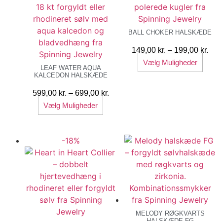
BALL CHOKER HALSKÆDE
Pris
149,00
kr.
–
199,00
kr.
Dett
149
Vælg Muligheder
LEAF WATER AQUA
vare
til
KALCEDON HALSKÆDE
har
199
Prisinterval:
599,00
kr.
–
699,00
kr.
flere
Dette
599,00 kr.
Vælg Muligheder
varia
vare
til
Muli
har
699,00 kr.
kan
flere
-18%
vælg
varianter.
på
Mulighederne
vare
kan
vælges
på
varesiden
MELODY RØGKVARTS
HALSKÆDE FG