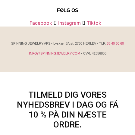
FØLG OS
Facebook
Instagram
Tiktok
SPINNING JEWELRY APS - Lyskær 8A.st, 2730 HERLEV - TLF.
38 40 60 60
INFO@SPINNINGJEWELRY.COM
- CVR: 41356855
TILMELD DIG VORES
NYHEDSBREV I DAG OG FÅ
10 % PÅ DIN NÆSTE
ORDRE.