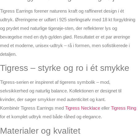
Tigress Earrings forener naturens kraft og raffineret design i ét
udtryk. Øreringene er udført i
925 sterlingsølv
med
18 kt forgyldning
og prydet med
naturlige tigerøje-sten
, der reflekterer lys og
bevægelse med en dyb gylden glød. Resultatet er et par øreringe
med et moderne, unisex-udtryk – rå i formen, men sofistikerede i
detaljen.
Tigress – styrke og ro i ét smykke
Tigress-serien
er inspireret af tigerens symbolik – mod,
selvsikkerhed og naturlig balance. Kollektionen er designet til
kvinder, der søger smykker med autenticitet og kant.
Kombinér
Tigress Earrings
med
Tigress Necklace
eller
Tigress Ring
for et komplet udtryk med både råhed og elegance.
Materialer og kvalitet