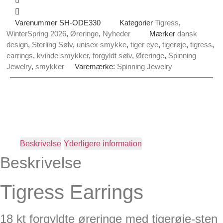
Varenummer
SH-ODE330
Kategorier
Tigress
,
WinterSpring 2026
,
Øreringe
,
Nyheder
Mærker
dansk
design
,
Sterling Sølv
,
unisex smykke
,
tiger eye
,
tigerøje
,
tigress
,
earrings
,
kvinde smykker
,
forgyldt sølv
,
Øreringe
,
Spinning
Jewelry
,
smykker
Varemærke:
Spinning Jewelry
Beskrivelse
Yderligere information
Beskrivelse
Tigress Earrings
18 kt forgyldte øreringe med tigerøje-sten