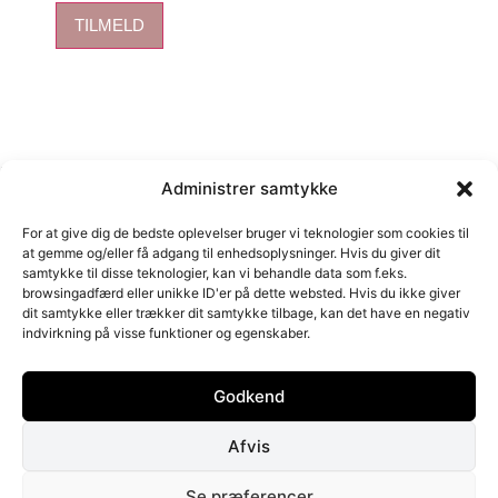
TILMELD
Kurv
Administrer samtykke
For at give dig de bedste oplevelser bruger vi teknologier som cookies til
at gemme og/eller få adgang til enhedsoplysninger. Hvis du giver dit
samtykke til disse teknologier, kan vi behandle data som f.eks.
Close cart
browsingadfærd eller unikke ID'er på dette websted. Hvis du ikke giver
dit samtykke eller trækker dit samtykke tilbage, kan det have en negativ
Din kurv er tom.
indvirkning på visse funktioner og egenskaber.
Det ser ud til, at du ikke har truffet et valg endnu.
Har du en rabatkode?
Godkend
Afvis
Anvend
Se præferencer