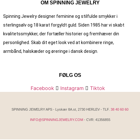
OM SPINNING JEWELRY
Spinning Jewelry designer feminine og stilfulde smykker i
sterlingsølv og 18 karat forgyldt guld. Siden 1985 har vi skabt
kvalitets­smykker, der fortæller historier og fremhæver din
personlighed. Skab dit eget look ved at kombinere ringe,
armbånd, halskæder og øreringe i dansk design.
FØLG OS
Facebook
Instagram
Tiktok
SPINNING JEWELRY APS - Lyskær 8A.st, 2730 HERLEV - TLF.
38 40 60 60
INFO@SPINNINGJEWELRY.COM
- CVR: 41356855