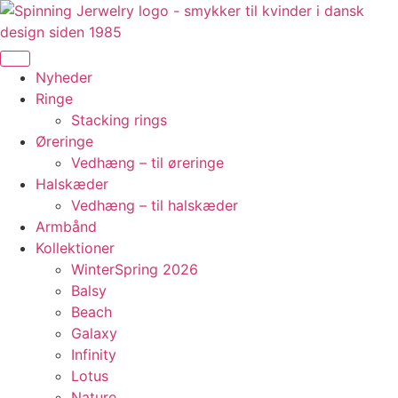
Videre
til
indhold
Nyheder
Ringe
Stacking rings
Øreringe
Vedhæng – til øreringe
Halskæder
Vedhæng – til halskæder
Armbånd
Kollektioner
WinterSpring 2026
Balsy
Beach
Galaxy
Infinity
Lotus
Nature