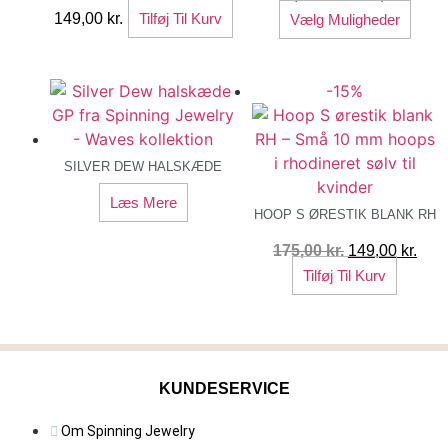
Dett
549
149,00
kr.
Tilføj Til Kurv
Vælg Muligheder
vare
til
har
599
-15%
flere
varia
Muli
kan
SILVER DEW HALSKÆDE
vælg
Læs Mere
på
HOOP S ØRESTIK BLANK RH
vare
Den
Den
175,00
kr.
149,00
kr.
oprindelige
aktu
Tilføj Til Kurv
pris
pris
var:
er:
175,00 kr..
149,
KUNDESERVICE
Om Spinning Jewelry