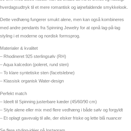
hverdagsudtryk til et mere romantisk og iøjnefaldende smykkelook.
Dette vedhæng fungerer smukt alene, men kan også kombineres
med andre pendants fra Spinning Jewelry for at opnå lag-på-lag
styling i et moderne og nordisk formsprog.
Materialer & kvalitet
– Rhodineret 925 sterlingsølv (RH)
– Aqua kalcedon (poleret, rund sten)
– To klare syntetiske sten (facetslebne)
– Klassisk organisk Water-design
Perfekt match
– Ideelt til Spinning justerbare kæder (45/60/90 cm)
– Style alene eller mix med flere vedhæng i både sølv og forgyldt
– Et oplagt gavevalg til alle, der elsker friske og lette blå nuancer
Se flere styling-idéer på Instagram