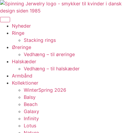
Videre
til
indhold
Nyheder
Ringe
Stacking rings
Øreringe
Vedhæng – til øreringe
Halskæder
Vedhæng – til halskæder
Armbånd
Kollektioner
WinterSpring 2026
Balsy
Beach
Galaxy
Infinity
Lotus
Nature