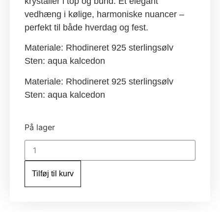
krystaller i top og bund. Et elegant
vedhæng i kølige, harmoniske nuancer –
perfekt til både hverdag og fest.
Materiale: Rhodineret 925 sterlingsølv
Sten: aqua kalcedon
Materiale: Rhodineret 925 sterlingsølv
Sten: aqua kalcedon
På lager
Water
pendant
aqua
kalcedon
Tilføj til kurv
RH
antal