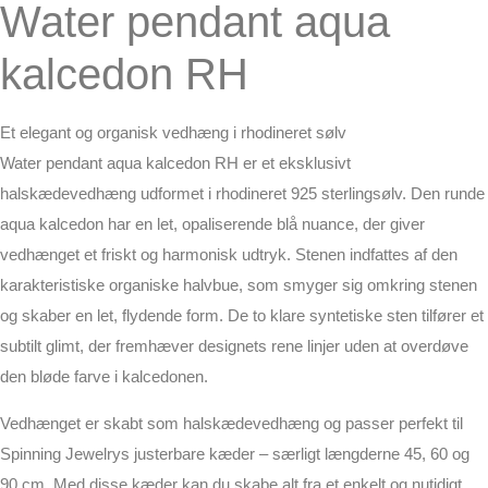
Water pendant aqua
kalcedon RH
Et elegant og organisk vedhæng i rhodineret sølv
Water pendant aqua kalcedon RH er et eksklusivt
halskædevedhæng udformet i rhodineret 925 sterlingsølv. Den runde
aqua kalcedon har en let, opaliserende blå nuance, der giver
vedhænget et friskt og harmonisk udtryk. Stenen indfattes af den
karakteristiske organiske halvbue, som smyger sig omkring stenen
og skaber en let, flydende form. De to klare syntetiske sten tilfører et
subtilt glimt, der fremhæver designets rene linjer uden at overdøve
den bløde farve i kalcedonen.
Vedhænget er skabt som halskædevedhæng og passer perfekt til
Spinning Jewelrys justerbare kæder – særligt længderne 45, 60 og
90 cm. Med disse kæder kan du skabe alt fra et enkelt og nutidigt