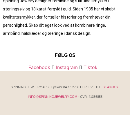
Spinning Jewelry designer feminine og stilfulde smykker i
sterlingsølv og 18 karat forgyldt guld. Siden 1985 har vi skabt
kvalitets­smykker, der fortæller historier og fremhæver din
personlighed. Skab dit eget look ved at kombinere ringe,
armbånd, halskæder og øreringe i dansk design.
FØLG OS
Facebook
Instagram
Tiktok
SPINNING JEWELRY APS - Lyskær 8A.st, 2730 HERLEV - TLF.
38 40 60 60
INFO@SPINNINGJEWELRY.COM
- CVR: 41356855