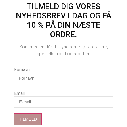
TILMELD DIG VORES
NYHEDSBREV I DAG OG FÅ
10 % PÅ DIN NÆSTE
ORDRE.
Som medlem får du nyhederne før alle andre,
specielle tilbud og rabatter.
Fornavn
Email
TILMELD