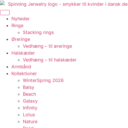
Videre
til
indhold
Nyheder
Ringe
Stacking rings
Øreringe
Vedhæng – til øreringe
Halskæder
Vedhæng – til halskæder
Armbånd
Kollektioner
WinterSpring 2026
Balsy
Beach
Galaxy
Infinity
Lotus
Nature