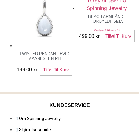
BEACH ARMBÅND I
FORGYLDT SØLV
Vurderet
1.00
ud af 5
499,00
kr.
Tilføj Til Kurv
TWISTED PENDANT HVID
MAANESTEN RH
199,00
kr.
Tilføj Til Kurv
KUNDESERVICE
Om Spinning Jewelry
Størrelsesguide