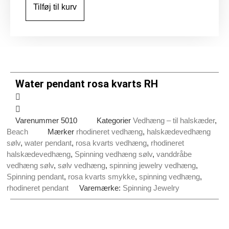
kvarts
Tilføj til kurv
RH
antal
Water pendant rosa kvarts RH
Varenummer
5010
Kategorier
Vedhæng – til halskæder
,
Beach
Mærker
rhodineret vedhæng
,
halskædevedhæng
sølv
,
water pendant
,
rosa kvarts vedhæng
,
rhodineret
halskædevedhæng
,
Spinning vedhæng sølv
,
vanddråbe
vedhæng sølv
,
sølv vedhæng
,
spinning jewelry vedhæng
,
Spinning pendant
,
rosa kvarts smykke
,
spinning vedhæng
,
rhodineret pendant
Varemærke:
Spinning Jewelry