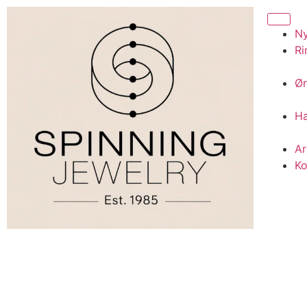
N
Ri
Ør
H
A
Ko