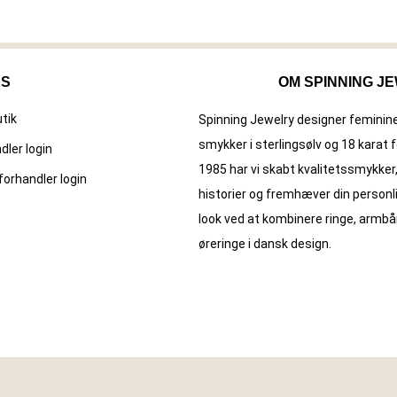
KS
OM SPINNING J
utik
Spinning Jewelry designer feminine
smykker i sterlingsølv og 18 karat f
dler login
1985 har vi skabt kvalitets­smykker,
forhandler login
historier og fremhæver din personl
look ved at kombinere ringe, armb
øreringe i dansk design.