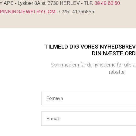
APS - Lyskær 8A.st, 2730 HERLEV - TLF.
38 40 60 60
PINNINGJEWELRY.COM
- CVR: 41356855
TILMELD DIG VORES NYHEDSBREV 
DIN NÆSTE ORD
Som medlem får du nyhederne før alle an
rabatter.