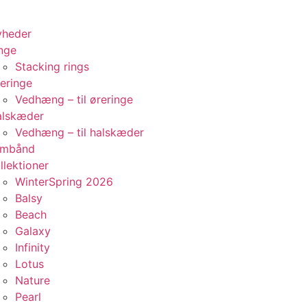
yheder
nge
Stacking rings
eringe
Vedhæng – til øreringe
alskæder
Vedhæng – til halskæder
rmbånd
llektioner
WinterSpring 2026
Balsy
Beach
Galaxy
Infinity
Lotus
Nature
Pearl