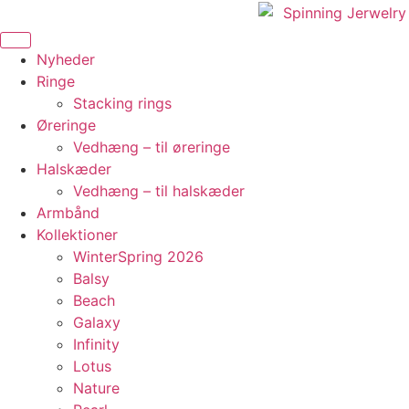
Videre
til
indhold
Nyheder
Ringe
Stacking rings
Øreringe
Vedhæng – til øreringe
Halskæder
Vedhæng – til halskæder
Armbånd
Kollektioner
WinterSpring 2026
Balsy
Beach
Galaxy
Infinity
Lotus
Nature