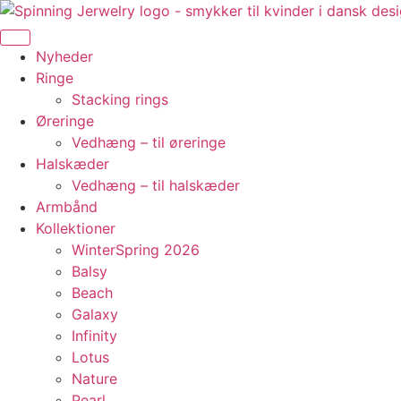
Videre
til
indhold
Nyheder
Ringe
Stacking rings
Øreringe
Vedhæng – til øreringe
Halskæder
Vedhæng – til halskæder
Armbånd
Kollektioner
WinterSpring 2026
Balsy
Beach
Galaxy
Infinity
Lotus
Nature
Pearl