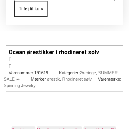
i
rhodineret
Tilføj til kurv
sølv
antal
Ocean ørestikker i rhodineret sølv
Varenummer
191619
Kategorier
Øreringe
,
SUMMER
SALE ☀️
Mærker
ørestik
,
Rhodineret sølv
Varemærke:
Spinning Jewelry