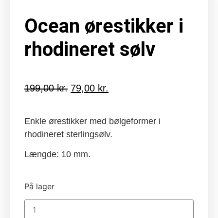
Ocean ørestikker i
rhodineret sølv
199,00
kr.
Den
79,00
kr.
Den
oprindelige
aktuelle
pris
pris
Enkle ørestikker med bølgeformer i
var:
er:
rhodineret sterlingsølv.
199,00 kr..
79,00 kr..
Længde: 10 mm.
På lager
Ocean
ørestikker