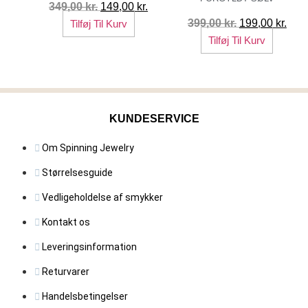
Den
Den
349,00
kr.
149,00
kr.
oprindelige
aktuelle
Den
Den
399,00
kr.
199,00
kr.
Tilføj Til Kurv
pris
pris
oprindelige
aktu
Tilføj Til Kurv
var:
er:
pris
pris
349,00 kr..
149,00 kr..
var:
er:
399,00 kr..
199,
KUNDESERVICE
Om Spinning Jewelry
Størrelsesguide
Vedligeholdelse af smykker
Kontakt os
Leveringsinformation
Returvarer
Handelsbetingelser