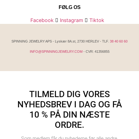
FØLG OS
Facebook
Instagram
Tiktok
SPINNING JEWELRY APS - Lyskær 8A.st, 2730 HERLEV - TLF.
38 40 60 60
INFO@SPINNINGJEWELRY.COM
- CVR: 41356855
TILMELD DIG VORES
NYHEDSBREV I DAG OG FÅ
10 % PÅ DIN NÆSTE
ORDRE.
Som medlem får du nyhederne før alle andre,