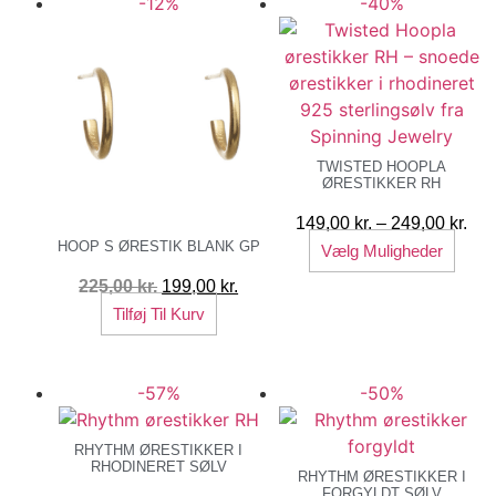
-12%
-40%
TWISTED HOOPLA
ØRESTIKKER RH
Pri
149,00
kr.
–
249,00
kr.
HOOP S ØRESTIK BLANK GP
Dett
149
Vælg Muligheder
vare
til
Den
Den
225,00
kr.
199,00
kr.
har
249
oprindelige
aktuelle
Tilføj Til Kurv
flere
pris
pris
varia
var:
er:
Muli
-57%
-50%
225,00 kr..
199,00 kr..
kan
vælg
RHYTHM ØRESTIKKER I
på
RHODINERET SØLV
RHYTHM ØRESTIKKER I
vare
FORGYLDT SØLV