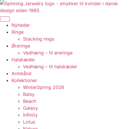
Videre
til
indhold
Nyheder
Ringe
Stacking rings
Øreringe
Vedhæng – til øreringe
Halskæder
Vedhæng – til halskæder
Armbånd
Kollektioner
WinterSpring 2026
Balsy
Beach
Galaxy
Infinity
Lotus
Nature