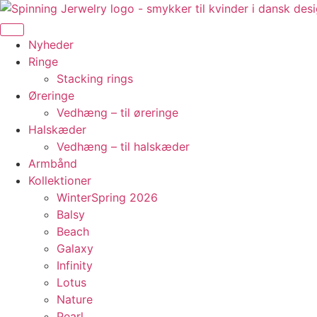
Videre
til
indhold
Nyheder
Ringe
Stacking rings
Øreringe
Vedhæng – til øreringe
Halskæder
Vedhæng – til halskæder
Armbånd
Kollektioner
WinterSpring 2026
Balsy
Beach
Galaxy
Infinity
Lotus
Nature
Pearl