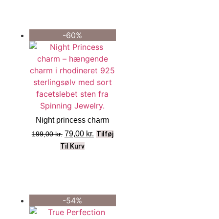
-60%
Night princess charm
79,00
kr.
199,00
kr.
Tilføj
Til Kurv
-54%