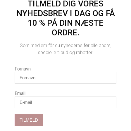
TILMELD DIG VORES
NYHEDSBREV I DAG OG FÅ
10 % PÅ DIN NÆSTE
ORDRE.
Som medlem får du nyhederne før alle andre,
specielle tilbud og rabatter.
Fornavn
Email
TILMELD