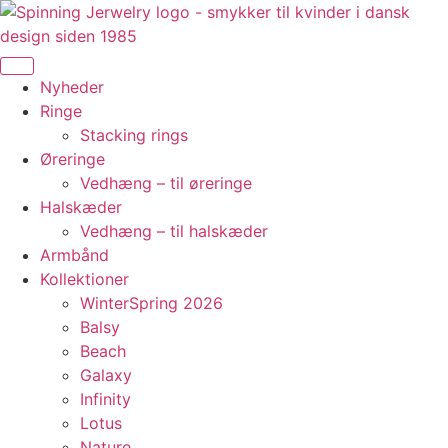
Videre
til
indhold
Nyheder
Ringe
Stacking rings
Øreringe
Vedhæng – til øreringe
Halskæder
Vedhæng – til halskæder
Armbånd
Kollektioner
WinterSpring 2026
Balsy
Beach
Galaxy
Infinity
Lotus
Nature