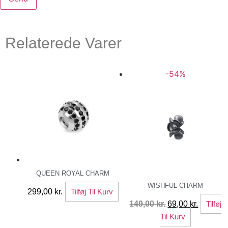
Relaterede Varer
-54%
QUEEN ROYAL CHARM
WISHFUL CHARM
299,00
kr.
Tilføj Til Kurv
Den
Den
149,00
kr.
69,00
kr.
Tilføj
oprindelige
aktuelle
Til Kurv
pris
pris