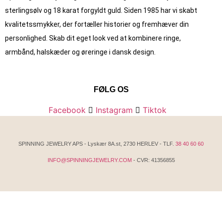
sterlingsølv og 18 karat forgyldt guld. Siden 1985 har vi skabt
kvalitets­smykker, der fortæller historier og fremhæver din
personlighed. Skab dit eget look ved at kombinere ringe,
armbånd, halskæder og øreringe i dansk design.
FØLG OS
Facebook
Instagram
Tiktok
SPINNING JEWELRY APS - Lyskær 8A.st, 2730 HERLEV - TLF.
38 40 60 60
INFO@SPINNINGJEWELRY.COM
- CVR: 41356855