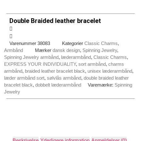
Double Braided leather bracelet
Varenummer
38083
Kategorier
Classic Charms
,
Armbånd
Mærker
dansk design
,
Spinning Jewelry
,
Spinning Jewelry armbånd
,
læderarmbånd
,
Classic Charms
,
EXPRESS YOUR INDIVIDUALITY
,
sort armbånd
,
charms
armbånd
,
braided leather bracelet black
,
unisex læderarmbånd
,
læder armbånd sort
,
sølvlås armbånd
,
double braided leather
bracelet black
,
dobbelt læderarmbånd
Varemærke:
Spinning
Jewelry
Beskrivelse
Yderligere information
Anmeldelser (0)