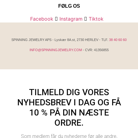
FØLG OS
Facebook
Instagram
Tiktok
SPINNING JEWELRY APS - Lyskær 8A.st, 2730 HERLEV - TLF.
38 40 60 60
INFO@SPINNINGJEWELRY.COM
- CVR: 41356855
TILMELD DIG VORES
NYHEDSBREV I DAG OG FÅ
10 % PÅ DIN NÆSTE
ORDRE.
Som medlem får du nyhederne før alle andre,