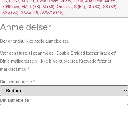
55
,
L / 57
,
XL / 59
,
16cm
,
18cm
,
20cm
,
22cm
,
40/50 cm
,
44 cm
,
80/90 cm
,
EM
,
L (58)
,
M (56)
,
Onesize
,
S (54)
,
XL (60)
,
XS (52)
,
XXS (50)
,
XXXS (48)
,
XXXXS (46)
Anmeldelser
Der er endnu ikke nogle anmeldelser.
Vær den første til at anmelde “Double Braided leather bracelet”
Din e-mailadresse vil ikke blive publiceret.
Krævede felter er
markeret med
*
Din bedømmelse
*
Din anmeldelse
*