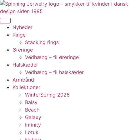
Videre
til
indhold
Nyheder
Ringe
Stacking rings
Øreringe
Vedhæng – til øreringe
Halskæder
Vedhæng – til halskæder
Armbånd
Kollektioner
WinterSpring 2026
Balsy
Beach
Galaxy
Infinity
Lotus
Nature