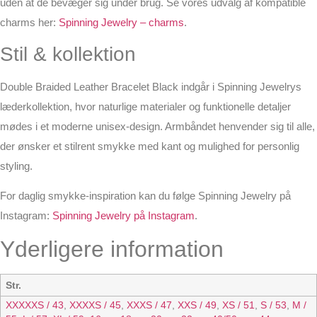
uden at de bevæger sig under brug. Se vores udvalg af kompatible
charms her:
Spinning Jewelry – charms
.
Stil & kollektion
Double Braided Leather Bracelet Black indgår i Spinning Jewelrys
læderkollektion, hvor naturlige materialer og funktionelle detaljer
mødes i et moderne unisex-design. Armbåndet henvender sig til alle,
der ønsker et stilrent smykke med kant og mulighed for personlig
styling.
For daglig smykke-inspiration kan du følge Spinning Jewelry på
Instagram:
Spinning Jewelry på Instagram
.
Yderligere information
Str.
XXXXXS / 43
,
XXXXS / 45
,
XXXS / 47
,
XXS / 49
,
XS / 51
,
S / 53
,
M /