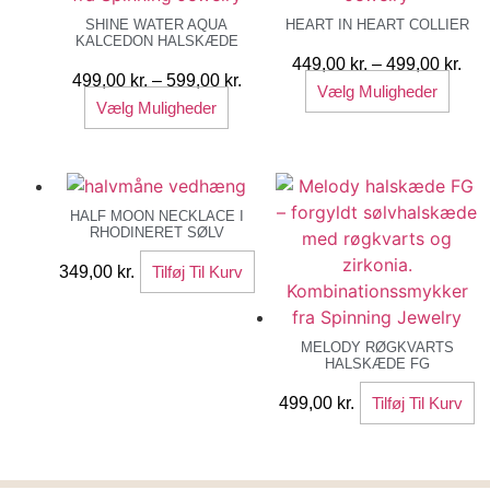
SHINE WATER AQUA
HEART IN HEART COLLIER
KALCEDON HALSKÆDE
Pri
449,00
kr.
–
499,00
kr.
Prisinterval:
499,00
kr.
–
599,00
kr.
Dett
449
Vælg Muligheder
Dette
499,00 kr.
Vælg Muligheder
vare
til
vare
til
har
499
har
599,00 kr.
flere
flere
varia
varianter.
HALF MOON NECKLACE I
Muli
RHODINERET SØLV
Mulighederne
kan
kan
349,00
kr.
Tilføj Til Kurv
vælg
vælges
på
på
vare
varesiden
MELODY RØGKVARTS
HALSKÆDE FG
499,00
kr.
Tilføj Til Kurv