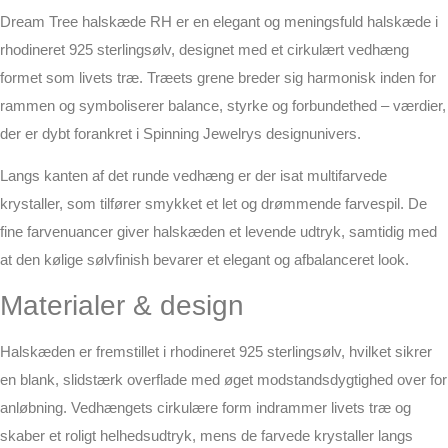
Dream Tree halskæde RH er en elegant og meningsfuld halskæde i
rhodineret 925 sterlingsølv, designet med et cirkulært vedhæng
formet som livets træ. Træets grene breder sig harmonisk inden for
rammen og symboliserer balance, styrke og forbundethed – værdier,
der er dybt forankret i Spinning Jewelrys designunivers.
Langs kanten af det runde vedhæng er der isat multifarvede
krystaller, som tilfører smykket et let og drømmende farvespil. De
fine farvenuancer giver halskæden et levende udtryk, samtidig med
at den kølige sølvfinish bevarer et elegant og afbalanceret look.
Materialer & design
Halskæden er fremstillet i rhodineret 925 sterlingsølv, hvilket sikrer
en blank, slidstærk overflade med øget modstandsdygtighed over for
anløbning. Vedhængets cirkulære form indrammer livets træ og
skaber et roligt helhedsudtryk, mens de farvede krystaller langs