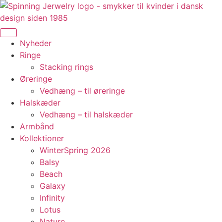
Videre
til
indhold
Nyheder
Ringe
Stacking rings
Øreringe
Vedhæng – til øreringe
Halskæder
Vedhæng – til halskæder
Armbånd
Kollektioner
WinterSpring 2026
Balsy
Beach
Galaxy
Infinity
Lotus
Nature