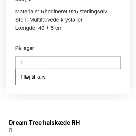
Materiale: Rhodineret 925 sterlingsølv
Sten: Multifarvede krystaller
Længde: 40 + 5 cm
På lager
Dream
Tree
halskæde
RH
Tilføj til kurv
antal
Dream Tree halskæde RH