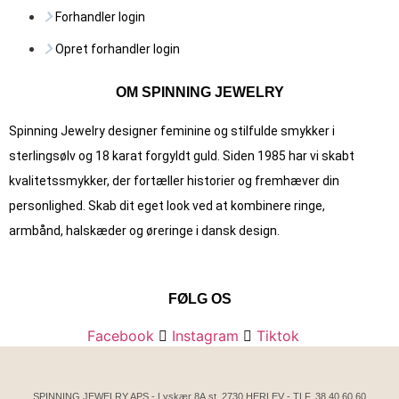
Forhandler login
Opret forhandler login
OM SPINNING JEWELRY
Spinning Jewelry designer feminine og stilfulde smykker i
sterlingsølv og 18 karat forgyldt guld. Siden 1985 har vi skabt
kvalitets­smykker, der fortæller historier og fremhæver din
personlighed. Skab dit eget look ved at kombinere ringe,
armbånd, halskæder og øreringe i dansk design.
FØLG OS
Facebook
Instagram
Tiktok
SPINNING JEWELRY APS - Lyskær 8A.st, 2730 HERLEV - TLF.
38 40 60 60