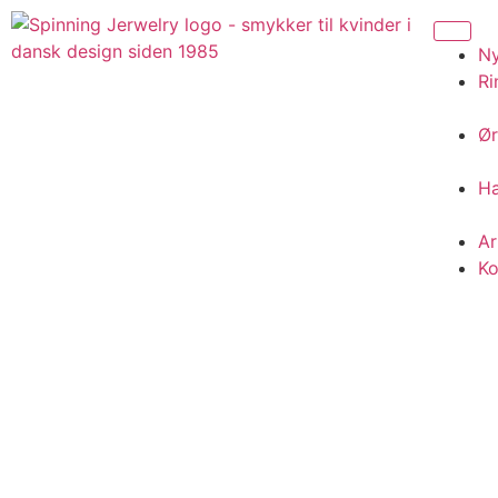
N
Ri
Ør
H
A
Ko