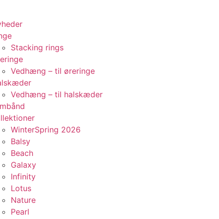
yheder
nge
Stacking rings
eringe
Vedhæng – til øreringe
alskæder
Vedhæng – til halskæder
rmbånd
llektioner
WinterSpring 2026
Balsy
Beach
Galaxy
Infinity
Lotus
Nature
Pearl