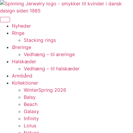
Videre
til
indhold
Nyheder
Ringe
Stacking rings
Øreringe
Vedhæng – til øreringe
Halskæder
Vedhæng – til halskæder
Armbånd
Kollektioner
WinterSpring 2026
Balsy
Beach
Galaxy
Infinity
Lotus
Nature