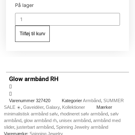
På lager
Glow
armbånd
RH
antal
Tilføj til kurv
Glow armbånd RH
Varenummer
327420
Kategorier
Armbånd
,
SUMMER
SALE ☀️
,
Gaveidéer
,
Galaxy
,
Kollektioner
Mærker
minimalistisk armbånd sølv
,
rhodineret sølv armbånd
,
sølv
armbånd
,
glow armbånd rh
,
unisex armbånd
,
armbånd med
slider
,
justerbart armbånd
,
Spinning Jewelry armbånd
Varemærke:
Spinning Jewelry