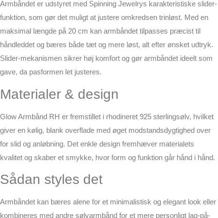
Armbåndet er udstyret med Spinning Jewelrys karakteristiske slider-
funktion, som gør det muligt at justere omkredsen trinløst. Med en
maksimal længde på 20 cm kan armbåndet tilpasses præcist til
håndleddet og bæres både tæt og mere løst, alt efter ønsket udtryk.
Slider-mekanismen sikrer høj komfort og gør armbåndet ideelt som
gave, da pasformen let justeres.
Materialer & design
Glow Armbånd RH er fremstillet i rhodineret 925 sterlingsølv, hvilket
giver en kølig, blank overflade med øget modstandsdygtighed over
for slid og anløbning. Det enkle design fremhæver materialets
kvalitet og skaber et smykke, hvor form og funktion går hånd i hånd.
Sådan styles det
Armbåndet kan bæres alene for et minimalistisk og elegant look eller
kombineres med andre sølvarmbånd for et mere personligt lag-på-