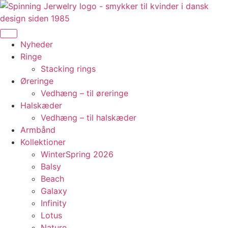
Videre
til
indhold
Nyheder
Ringe
Stacking rings
Øreringe
Vedhæng – til øreringe
Halskæder
Vedhæng – til halskæder
Armbånd
Kollektioner
WinterSpring 2026
Balsy
Beach
Galaxy
Infinity
Lotus
Nature