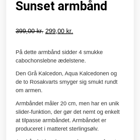
Sunset armbånd
399,00
kr.
Den
299,00
kr.
Den
oprindelige
aktuelle
pris
pris
På dette armbånd sidder 4 smukke
var:
er:
cabochonslebne ædelstene.
399,00 kr..
299,00 kr..
Den Grå Kalcedon, Aqua Kalcedonen og
de to Rosakvarts smyger sig smukt rundt
om armen.
Armbåndet måler 20 cm, men har en unik
slider-funktion, der gør det nemt og enkelt
at tilpasse armbåndet. Armbåndet er
produceret i matteret sterlingsølv.