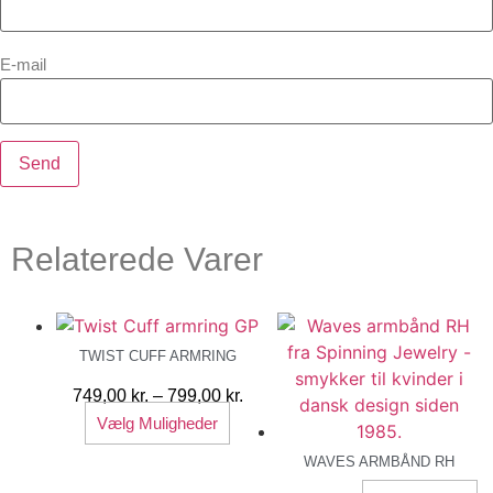
E-mail
Relaterede Varer
TWIST CUFF ARMRING
Prisinterval:
749,00
kr.
–
799,00
kr.
Dette
749,00 kr.
Vælg Muligheder
vare
til
WAVES ARMBÅND RH
har
799,00 kr.