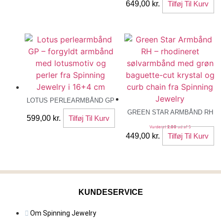
flere
649,00
kr.
Tilføj Til Kurv
varianter.
Mulighederne
kan
vælges
på
varesiden
LOTUS PERLEARMBÅND GP
GREEN STAR ARMBÅND RH
599,00
kr.
Tilføj Til Kurv
Vurderet
2.00
ud af 5
449,00
kr.
Tilføj Til Kurv
KUNDESERVICE
Om Spinning Jewelry