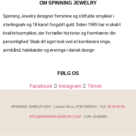
OM SPINNING JEWELRY
Spinning Jewelry designer feminine og stilfulde smykker i
sterlingsølv og 18 karat forgyldt guld. Siden 1985 har vi skabt
kvalitets­smykker, der fortæller historier og fremhæver din
personlighed. Skab dit eget look ved at kombinere ringe,
armbånd, halskæder og øreringe i dansk design.
FØLG OS
Facebook
Instagram
Tiktok
SPINNING JEWELRY APS - Lyskær 8A.st, 2730 HERLEV - TLF.
38 40 60 60
INFO@SPINNINGJEWELRY.COM
- CVR: 41356855