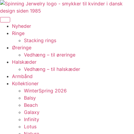
Videre
til
indhold
Nyheder
Ringe
Stacking rings
Øreringe
Vedhæng – til øreringe
Halskæder
Vedhæng – til halskæder
Armbånd
Kollektioner
WinterSpring 2026
Balsy
Beach
Galaxy
Infinity
Lotus
Nature