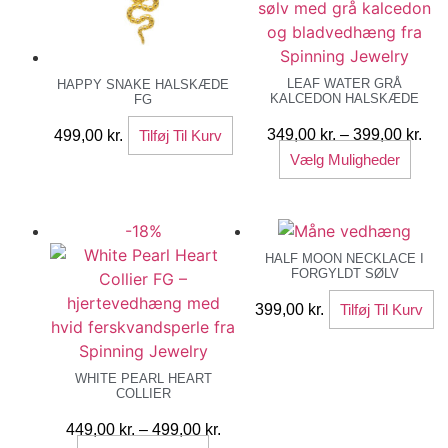
LEAF WATER GRÅ
HAPPY SNAKE HALSKÆDE
KALCEDON HALSKÆDE
FG
Pri
349,00
kr.
–
399,00
kr.
499,00
kr.
Tilføj Til Kurv
Dett
349
Vælg Muligheder
vare
til
har
399
-18%
flere
varia
HALF MOON NECKLACE I
FORGYLDT SØLV
Muli
kan
399,00
kr.
Tilføj Til Kurv
vælg
på
vare
WHITE PEARL HEART
COLLIER
Prisinterval:
449,00
kr.
–
499,00
kr.