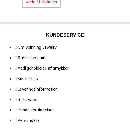
Dette
449,00 kr.
Vælg Muligheder
vare
til
har
499,00 kr.
flere
varianter.
KUNDESERVICE
Mulighederne
kan
Om Spinning Jewelry
vælges
på
Størrelsesguide
varesiden
Vedligeholdelse af smykker
Kontakt os
Leveringsinformation
Returvarer
Handelsbetingelser
Persondata