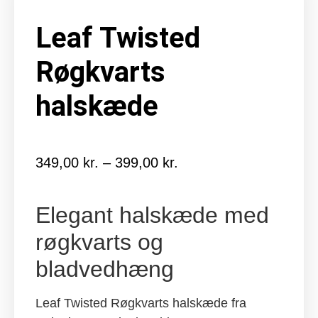
Leaf Twisted
Røgkvarts
halskæde
349,00
kr.
–
399,00
kr.
Prisinterval:
349,00 kr.
til
Elegant halskæde med
399,00 kr.
røgkvarts og
bladvedhæng
Leaf Twisted Røgkvarts halskæde fra