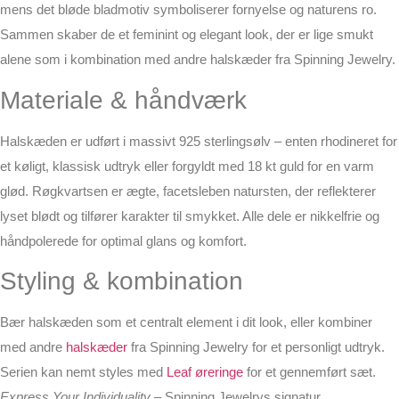
mens det bløde bladmotiv symboliserer fornyelse og naturens ro.
Sammen skaber de et feminint og elegant look, der er lige smukt
alene som i kombination med andre halskæder fra Spinning Jewelry.
Materiale & håndværk
Halskæden er udført i massivt 925 sterlingsølv – enten rhodineret for
et køligt, klassisk udtryk eller forgyldt med 18 kt guld for en varm
glød. Røgkvartsen er ægte, facetsleben natursten, der reflekterer
lyset blødt og tilfører karakter til smykket. Alle dele er nikkelfrie og
håndpolerede for optimal glans og komfort.
Styling & kombination
Bær halskæden som et centralt element i dit look, eller kombiner
med andre
halskæder
fra Spinning Jewelry for et personligt udtryk.
Serien kan nemt styles med
Leaf øreringe
for et gennemført sæt.
Express Your Individuality
– Spinning Jewelrys signatur.