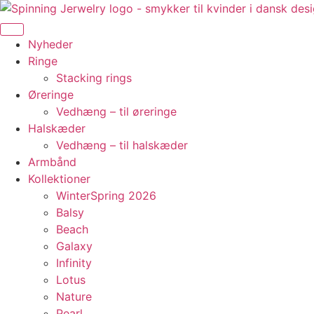
Videre
til
indhold
Nyheder
Ringe
Stacking rings
Øreringe
Vedhæng – til øreringe
Halskæder
Vedhæng – til halskæder
Armbånd
Kollektioner
WinterSpring 2026
Balsy
Beach
Galaxy
Infinity
Lotus
Nature
Pearl