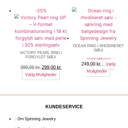
Mulighederne
har
-25%
kan
flere
vælges
variante
på
Mulighe
varesiden
kan
vælges
på
OCEAN RING I RHODINERET
SØLV
varesid
VICTORY PEARL RING I
FORGYLDT SØLV
Vurderet
3.00
ud af 5
249,00
kr.
Vælg
Den
Den
399,00
kr.
299,00
kr.
Dette
Muligheder
oprindelige
Dette
aktuelle
Vælg Muligheder
vare
pris
vare
pris
har
var:
har
er:
flere
399,00 kr..
flere
299,00 kr..
variante
varianter.
Mulighe
KUNDESERVICE
Mulighederne
kan
kan
vælges
Om Spinning Jewelry
vælges
på