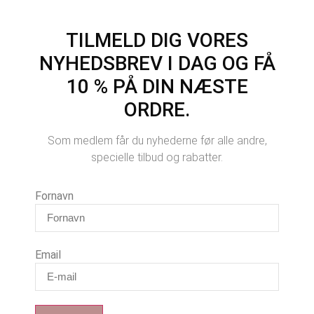
TILMELD DIG VORES
NYHEDSBREV I DAG OG FÅ
10 % PÅ DIN NÆSTE
ORDRE.
Som medlem får du nyhederne før alle andre,
specielle tilbud og rabatter.
Fornavn
Email