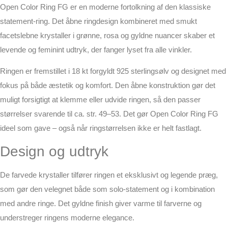
Open Color Ring FG er en moderne fortolkning af den klassiske
statement-ring. Det åbne ringdesign kombineret med smukt
facetslebne krystaller i grønne, rosa og gyldne nuancer skaber et
levende og feminint udtryk, der fanger lyset fra alle vinkler.
Ringen er fremstillet i 18 kt forgyldt 925 sterlingsølv og designet med
fokus på både æstetik og komfort. Den åbne konstruktion gør det
muligt forsigtigt at klemme eller udvide ringen, så den passer
størrelser svarende til ca. str. 49–53. Det gør Open Color Ring FG
ideel som gave – også når ringstørrelsen ikke er helt fastlagt.
Design og udtryk
De farvede krystaller tilfører ringen et eksklusivt og legende præg,
som gør den velegnet både som solo-statement og i kombination
med andre ringe. Det gyldne finish giver varme til farverne og
understreger ringens moderne elegance.