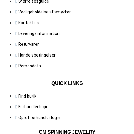
på
Størrelsesguide
varesid
varesiden
Vedligeholdelse af smykker
Kontakt os
Leveringsinformation
Returvarer
Handelsbetingelser
Persondata
QUICK LINKS
Find butik
Forhandler login
Opret forhandler login
OM SPINNING JEWELRY