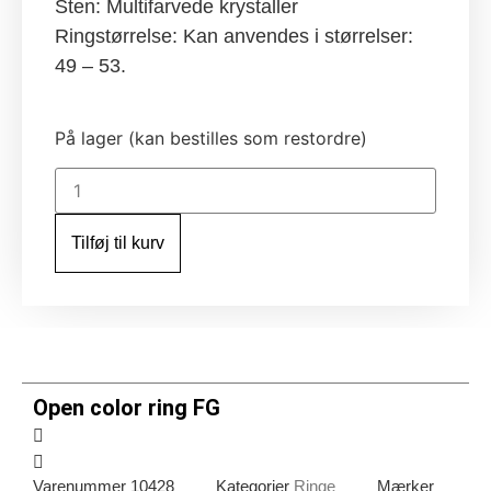
Sten: Multifarvede krystaller
Ringstørrelse: Kan anvendes i størrelser:
49 – 53.
På lager (kan bestilles som restordre)
Open
color
ring
FG
Tilføj til kurv
antal
Open color ring FG
Varenummer
10428
Kategorier
Ringe
Mærker