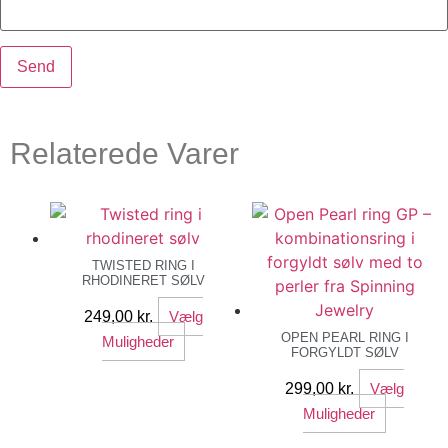
Relaterede Varer
TWISTED RING I
RHODINERET SØLV
249,00
kr.
Vælg
OPEN PEARL RING I
Dette
Muligheder
FORGYLDT SØLV
vare
har
299,00
kr.
Vælg
flere
Dette
Muligheder
varianter.
vare