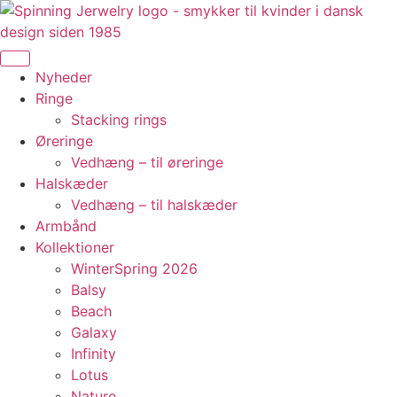
Videre
til
indhold
Nyheder
Ringe
Stacking rings
Øreringe
Vedhæng – til øreringe
Halskæder
Vedhæng – til halskæder
Armbånd
Kollektioner
WinterSpring 2026
Balsy
Beach
Galaxy
Infinity
Lotus
Nature