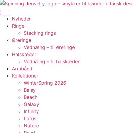
Videre
til
indhold
Nyheder
Ringe
Stacking rings
Øreringe
Vedhæng – til øreringe
Halskæder
Vedhæng – til halskæder
Armbånd
Kollektioner
WinterSpring 2026
Balsy
Beach
Galaxy
Infinity
Lotus
Nature
Pearl