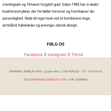
sterlingsølv og 18 karat forgyldt guld. Siden 1985 har vi skabt
kvalitets­smykker, der fortæller historier og fremhæver din
personlighed. Skab dit eget look ved at kombinere ringe,
armbånd, halskæder og øreringe i dansk design.
FØLG OS
Facebook
Instagram
Tiktok
SPINNING JEWELRY APS - Lyskær 8A.st, 2730 HERLEV - TLF.
38 40 60 60
INFO@SPINNINGJEWELRY.COM
- CVR: 41356855