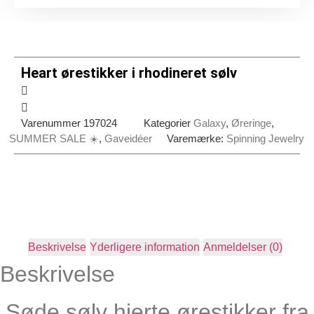
Heart ørestikker i rhodineret sølv
Varenummer
197024
Kategorier
Galaxy
,
Øreringe
,
SUMMER SALE ☀️
,
Gaveidéer
Varemærke:
Spinning Jewelry
Beskrivelse
Yderligere information
Anmeldelser (0)
Beskrivelse
Søde sølv hjerte ørestikker fra