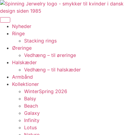
Videre
til
indhold
Nyheder
Ringe
Stacking rings
Øreringe
Vedhæng – til øreringe
Halskæder
Vedhæng – til halskæder
Armbånd
Kollektioner
WinterSpring 2026
Balsy
Beach
Galaxy
Infinity
Lotus
Nature