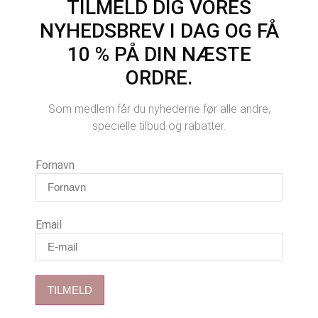
TILMELD DIG VORES
NYHEDSBREV I DAG OG FÅ
10 % PÅ DIN NÆSTE
ORDRE.
Som medlem får du nyhederne før alle andre,
specielle tilbud og rabatter.
Fornavn
Email
TILMELD