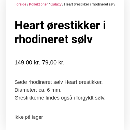
Forside
/
Kollektioner
/
Galaxy
/ Heart ørestikker i rhodineret sølv
Heart ørestikker i
rhodineret sølv
149,00
kr.
Den
79,00
kr.
Den
oprindelige
aktuelle
pris
pris
Søde rhodineret sølv Heart ørestikker.
var:
er:
Diameter: ca. 6 mm.
149,00 kr..
79,00 kr..
Ørestikkerne findes også i forgyldt sølv.
Ikke på lager