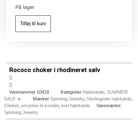
På lager
Rococo
choker
Tilføj til kurv
i
rhodineret
sølv
antal
Rococo choker i rhodineret sølv
Varenummer
10418
Kategorier
Halskæder
,
SUMMER
SALE ☀️
Mærker
Spinning Jewelry
,
Sterlingsølv halskæde
,
Choker
,
smykker til kvinder
,
kort halskæde
Varemærke:
Spinning Jewelry