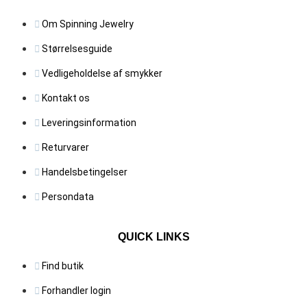
kan
Om Spinning Jewelry
vælg
på
Størrelsesguide
vare
Vedligeholdelse af smykker
Kontakt os
Leveringsinformation
Returvarer
Handelsbetingelser
Persondata
QUICK LINKS
Find butik
Forhandler login