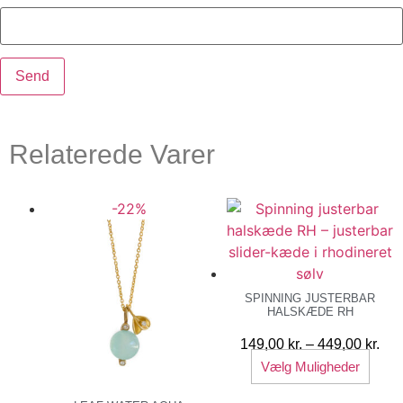
Relaterede Varer
-22%
SPINNING JUSTERBAR
HALSKÆDE RH
Pri
149,00
kr.
–
449,00
kr.
Dett
149
Vælg Muligheder
vare
til