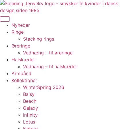
Videre
til
indhold
Nyheder
Ringe
Stacking rings
Øreringe
Vedhæng – til øreringe
Halskæder
Vedhæng – til halskæder
Armbånd
Kollektioner
WinterSpring 2026
Balsy
Beach
Galaxy
Infinity
Lotus
Nature