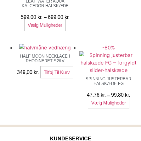
LEAF WATER AQUA
har
449
KALCEDON HALSKÆDE
flere
varia
Prisinterval:
599,00
kr.
–
699,00
kr.
Muli
Dette
599,00 kr.
Vælg Muligheder
kan
vare
til
vælg
har
699,00 kr.
på
-80%
flere
vare
varianter.
HALF MOON NECKLACE I
RHODINERET SØLV
Mulighederne
kan
349,00
kr.
Tilføj Til Kurv
vælges
SPINNING JUSTERBAR
HALSKÆDE FG
på
varesiden
Prisi
47,76
kr.
–
99,80
kr.
Dett
47,76
Vælg Muligheder
vare
til
har
99,80
flere
varia
KUNDESERVICE
Muli