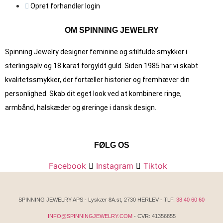
Opret forhandler login
OM SPINNING JEWELRY
Spinning Jewelry designer feminine og stilfulde smykker i
sterlingsølv og 18 karat forgyldt guld. Siden 1985 har vi skabt
kvalitets­smykker, der fortæller historier og fremhæver din
personlighed. Skab dit eget look ved at kombinere ringe,
armbånd, halskæder og øreringe i dansk design.
FØLG OS
Facebook
Instagram
Tiktok
SPINNING JEWELRY APS - Lyskær 8A.st, 2730 HERLEV - TLF.
38 40 60 60
INFO@SPINNINGJEWELRY.COM
- CVR: 41356855