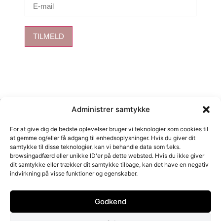
TILMELD
Kurv
Administrer samtykke
For at give dig de bedste oplevelser bruger vi teknologier som cookies til
at gemme og/eller få adgang til enhedsoplysninger. Hvis du giver dit
samtykke til disse teknologier, kan vi behandle data som f.eks.
Close cart
browsingadfærd eller unikke ID'er på dette websted. Hvis du ikke giver
dit samtykke eller trækker dit samtykke tilbage, kan det have en negativ
Din kurv er tom.
indvirkning på visse funktioner og egenskaber.
Det ser ud til, at du ikke har truffet et valg endnu.
Har du en rabatkode?
Godkend