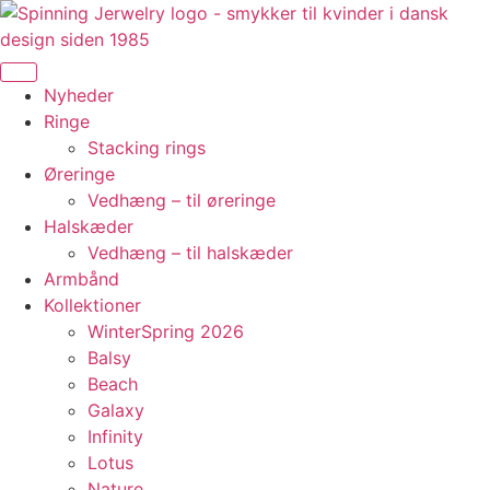
Videre
til
indhold
Nyheder
Ringe
Stacking rings
Øreringe
Vedhæng – til øreringe
Halskæder
Vedhæng – til halskæder
Armbånd
Kollektioner
WinterSpring 2026
Balsy
Beach
Galaxy
Infinity
Lotus
Nature