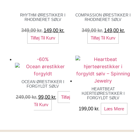
RHYTHM ØRESTIKKER I
COMPASSION ØRESTIKKER I
RHODINERET SØLV
RHODINERET SØLV
Den
Den
Den
Den
349,00
kr.
149,00
kr.
349,00
kr.
149,00
kr.
oprindelige
aktuelle
oprindelige
aktu
Tilføj Til Kurv
Tilføj Til Kurv
pris
pris
pris
pris
var:
er:
var:
er:
-60%
349,00 kr..
149,00 kr..
349,00 kr..
149,
OCEAN ØRESTIKKER I
FORGYLDT SØLV
HEARTBEAT
HJERTEØRESTIKKER I
Den
Den
249,00
kr.
99,00
kr.
Tilføj
FORGYLDT SØLV
oprindelige
aktuelle
Til Kurv
199,00
kr.
Læs Mere
pris
pris
var:
er:
249,00 kr..
99,00 kr..