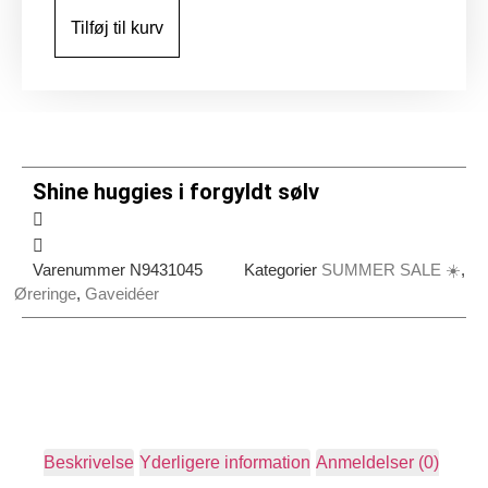
forgyldt
Tilføj til kurv
sølv
antal
Shine huggies i forgyldt sølv
Varenummer
N9431045
Kategorier
SUMMER SALE ☀️
,
Øreringe
,
Gaveidéer
Beskrivelse
Yderligere information
Anmeldelser (0)