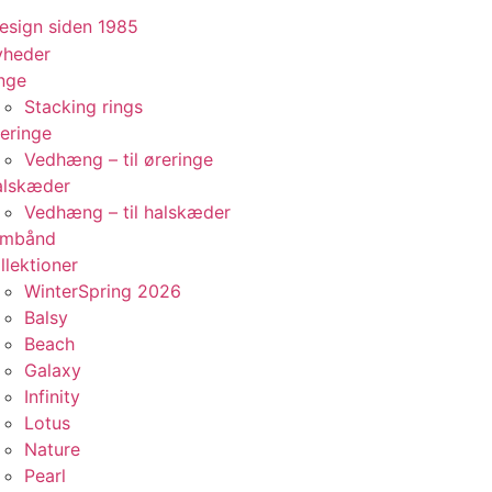
yheder
nge
Stacking rings
eringe
Vedhæng – til øreringe
alskæder
Vedhæng – til halskæder
rmbånd
llektioner
WinterSpring 2026
Balsy
Beach
Galaxy
Infinity
Lotus
Nature
Pearl