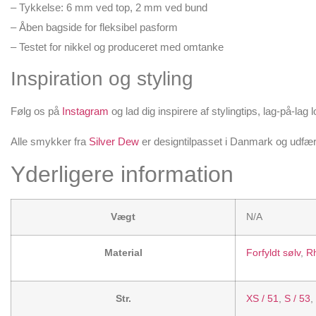
– Tykkelse: 6 mm ved top, 2 mm ved bund
– Åben bagside for fleksibel pasform
– Testet for nikkel og produceret med omtanke
Inspiration og styling
Følg os på
Instagram
og lad dig inspirere af stylingtips, lag-på-la
Alle smykker fra
Silver Dew
er designtilpasset i Danmark og udfærdig
Yderligere information
Vægt
N/A
Material
Forfyldt sølv
,
Rh
Str.
XS / 51
,
S / 53
,