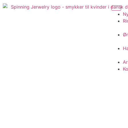
N
Ri
Ør
H
A
Ko