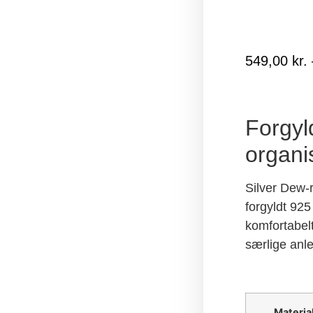
549,00
kr.
Forgyl
organi
Silver Dew-r
forgyldt 925
komfortabel
særlige anl
Materia