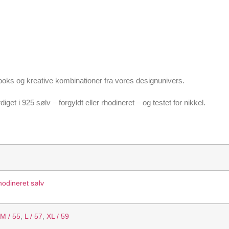
g looks og kreative kombinationer fra vores designunivers.
et i 925 sølv – forgyldt eller rhodineret – og testet for nikkel.
odineret sølv
M / 55
,
L / 57
,
XL / 59