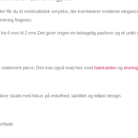
Her får du et minimalistisk smykke, der kombinerer moderne elegance m
mkring fingeren.
fra 6 mm til 2 mm.Det giver ringen en behagelig pasform og et unikt v
 et statement piece. Den kan også matches med
halskæden
og
ørerin
er skabt med fokus på enkelhed, taktilitet og tidløst design.
erflade