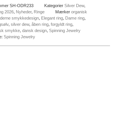
mmer
SH-ODR233
Kategorier
Silver Dew
,
ng 2026
,
Nyheder
,
Ringe
Mærker
organisk
derne smykkedesign
,
Elegant ring
,
Dame ring
,
gsølv
,
silver dew
,
åben ring
,
forgyldt ring
,
isk smykke
,
dansk design
,
Spinning Jewelry
e:
Spinning Jewelry