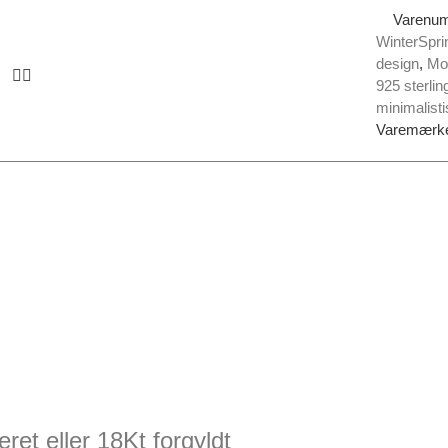
Varenu
WinterSpri
design
,
Mo
925 sterlin
minimalist
Varemærk
et eller 18Kt forgyldt