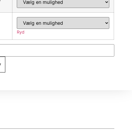
Ryd
v