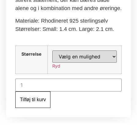
alene og i kombination med andre øreringe.
Materiale: Rhodineret 925 sterlingsølv
Størrelser: Small: 1.4 cm. Large: 2.1 cm.
Størrelse
Ryd
Twisted
Hoopla
ørestikker
RH
Tilføj til kurv
antal