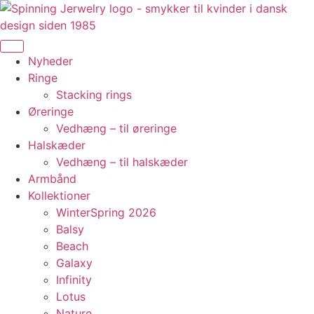
Videre
til
indhold
Nyheder
Ringe
Stacking rings
Øreringe
Vedhæng – til øreringe
Halskæder
Vedhæng – til halskæder
Armbånd
Kollektioner
WinterSpring 2026
Balsy
Beach
Galaxy
Infinity
Lotus
Nature