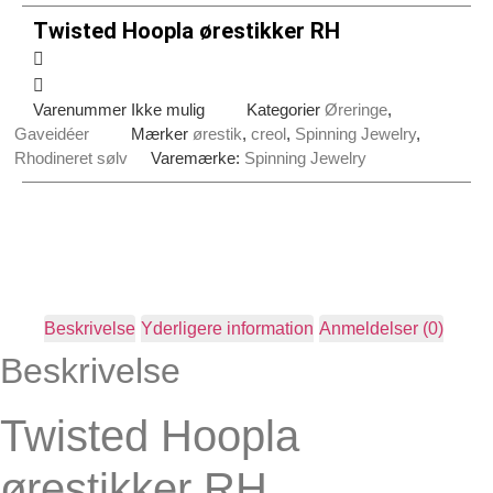
Twisted Hoopla ørestikker RH
Varenummer
Ikke mulig
Kategorier
Øreringe
,
Gaveidéer
Mærker
ørestik
,
creol
,
Spinning Jewelry
,
Rhodineret sølv
Varemærke:
Spinning Jewelry
Beskrivelse
Yderligere information
Anmeldelser (0)
Beskrivelse
Twisted Hoopla
ørestikker RH