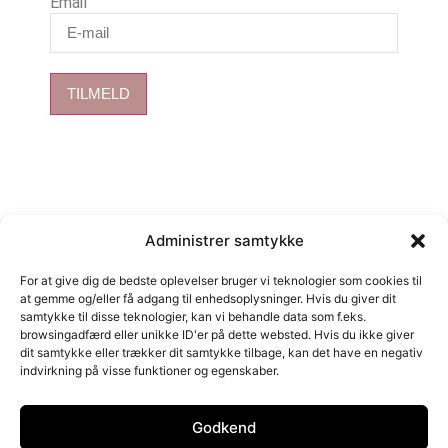
Email
TILMELD
Kurv
Administrer samtykke
For at give dig de bedste oplevelser bruger vi teknologier som cookies til
at gemme og/eller få adgang til enhedsoplysninger. Hvis du giver dit
samtykke til disse teknologier, kan vi behandle data som f.eks.
Close cart
browsingadfærd eller unikke ID'er på dette websted. Hvis du ikke giver
dit samtykke eller trækker dit samtykke tilbage, kan det have en negativ
Din kurv er tom.
indvirkning på visse funktioner og egenskaber.
Det ser ud til, at du ikke har truffet et valg endnu.
Har du en rabatkode?
Godkend