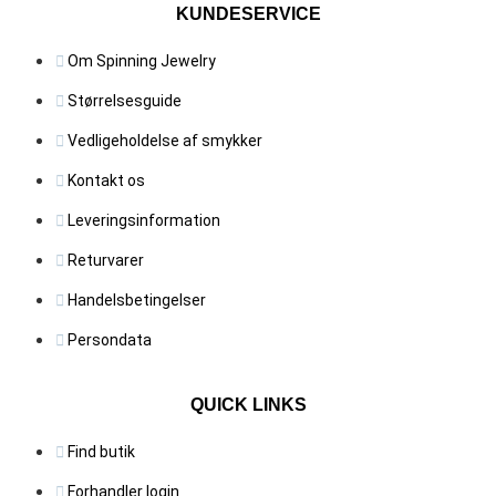
Mulighederne
KUNDESERVICE
kan
vælges
Om Spinning Jewelry
på
Størrelsesguide
varesiden
Vedligeholdelse af smykker
Kontakt os
Leveringsinformation
Returvarer
Handelsbetingelser
Persondata
QUICK LINKS
Find butik
Forhandler login