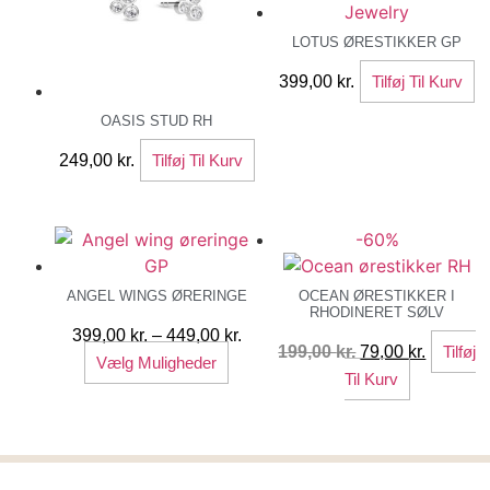
LOTUS ØRESTIKKER GP
399,00
kr.
Tilføj Til Kurv
OASIS STUD RH
249,00
kr.
Tilføj Til Kurv
-60%
ANGEL WINGS ØRERINGE
OCEAN ØRESTIKKER I
RHODINERET SØLV
Prisinterval:
399,00
kr.
–
449,00
kr.
Den
Den
199,00
kr.
79,00
kr.
Tilføj
Dette
399,00 kr.
Vælg Muligheder
oprindelige
aktuelle
Til Kurv
vare
til
pris
pris
har
449,00 kr.
var:
er:
flere
199,00 kr..
79,00 kr.
varianter.