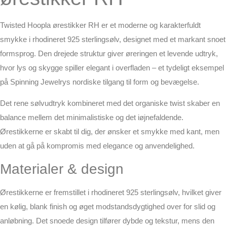
Twisted Hoopla ørestikker RH er et moderne og karakterfuldt
smykke i rhodineret 925 sterlingsølv, designet med et markant snoet
formsprog. Den drejede struktur giver øreringen et levende udtryk,
hvor lys og skygge spiller elegant i overfladen – et tydeligt eksempel
på Spinning Jewelrys nordiske tilgang til form og bevægelse.
Det rene sølvudtryk kombineret med det organiske twist skaber en
balance mellem det minimalistiske og det iøjnefaldende.
Ørestikkerne er skabt til dig, der ønsker et smykke med kant, men
uden at gå på kompromis med elegance og anvendelighed.
Materialer & design
Ørestikkerne er fremstillet i rhodineret 925 sterlingsølv, hvilket giver
en kølig, blank finish og øget modstandsdygtighed over for slid og
anløbning. Det snoede design tilfører dybde og tekstur, mens den