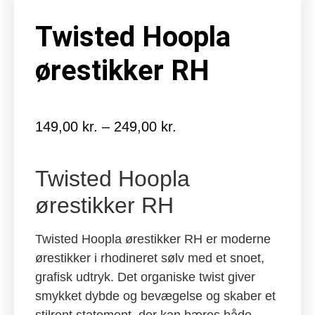
Twisted Hoopla
ørestikker RH
149,00
kr.
–
249,00
kr.
Prisinterval:
149,00 kr.
til
Twisted Hoopla
249,00 kr.
ørestikker RH
Twisted Hoopla ørestikker RH er moderne
ørestikker i rhodineret sølv med et snoet,
grafisk udtryk. Det organiske twist giver
smykket dybde og bevægelse og skaber et
stilrent statement, der kan bæres både