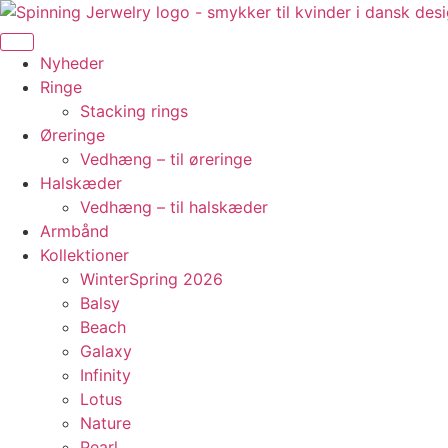
Videre
til
indhold
Nyheder
Ringe
Stacking rings
Øreringe
Vedhæng – til øreringe
Halskæder
Vedhæng – til halskæder
Armbånd
Kollektioner
WinterSpring 2026
Balsy
Beach
Galaxy
Infinity
Lotus
Nature
Pearl