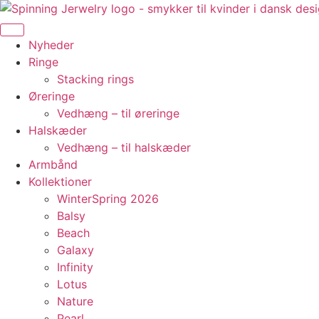
Videre
til
indhold
Nyheder
Ringe
Stacking rings
Øreringe
Vedhæng – til øreringe
Halskæder
Vedhæng – til halskæder
Armbånd
Kollektioner
WinterSpring 2026
Balsy
Beach
Galaxy
Infinity
Lotus
Nature
Pearl