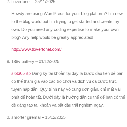
tlovertonet
–
25/11/2025
Howdy are using WordPress for your blog platform? I’m new
to the blog world but I’m trying to get started and create my
own. Do you need any coding expertise to make your own
blog? Any help would be greatly appreciated!
http://www.tlovertonet.com/
188v battery
–
01/12/2025
slot365 rtp
Đăng ký tài khoản tại đây là bước đầu tiên để bạn
có thể tham gia vào các trò chơi và dịch vụ cá cược trực
tuyến hấp dẫn. Quy trình này vô cùng đơn giản, chỉ mất vài
phút để hoàn tất. Dưới đây là hướng dẫn cụ thể để bạn có thể
dễ dàng tạo tài khoản và bắt đầu trải nghiệm ngay.
smorter giremal
–
15/12/2025