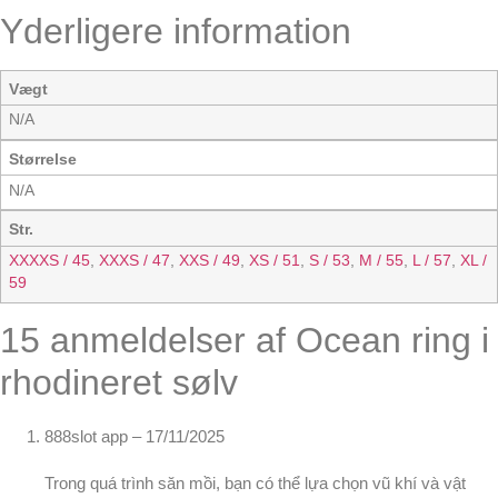
Yderligere information
Vægt
N/A
Størrelse
N/A
Str.
XXXXS / 45
,
XXXS / 47
,
XXS / 49
,
XS / 51
,
S / 53
,
M / 55
,
L / 57
,
XL /
59
15 anmeldelser af
Ocean ring i
rhodineret sølv
888slot app
–
17/11/2025
Trong quá trình săn mồi, bạn có thể lựa chọn vũ khí và vật