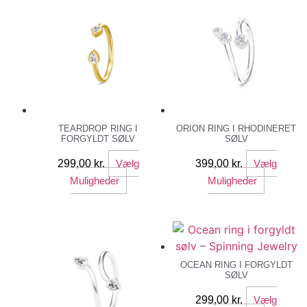
TEARDROP RING I
ORION RING I RHODINERET
FORGYLDT SØLV
SØLV
299,00
kr.
Vælg
399,00
kr.
Vælg
Dette
Dette
Muligheder
Muligheder
vare
vare
har
har
flere
flere
varianter.
variante
Mulighederne
Mulighe
OCEAN RING I FORGYLDT
SØLV
kan
kan
vælges
vælges
299,00
kr.
Vælg