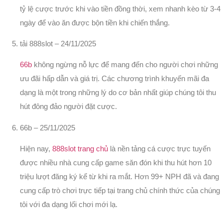
tỷ lệ cược trước khi vào tiền đồng thời, xem nhanh kèo từ 3-4
ngày để vào ăn được bộn tiền khi chiến thắng.
tải 888slot
–
24/11/2025
66b
không ngừng nỗ lực để mang đến cho người chơi những
ưu đãi hấp dẫn và giá trị. Các chương trình khuyến mãi đa
dạng là một trong những lý do cơ bản nhất giúp chúng tôi thu
hút đông đảo người đặt cược.
66b
–
25/11/2025
Hiện nay,
888slot trang chủ
là nền tảng cá cược trực tuyến
được nhiều nhà cung cấp game săn đón khi thu hút hơn 10
triệu lượt đăng ký kể từ khi ra mắt. Hơn 99+ NPH đã và đang
cung cấp trò chơi trực tiếp tại trang chủ chính thức của chúng
tôi với đa dạng lối chơi mới lạ.