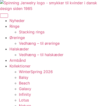
Videre
til
indhold
Nyheder
Ringe
Stacking rings
Øreringe
Vedhæng – til øreringe
Halskæder
Vedhæng – til halskæder
Armbånd
Kollektioner
WinterSpring 2026
Balsy
Beach
Galaxy
Infinity
Lotus
Nature