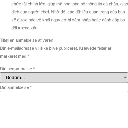
chức tài chính lớn, giúp mã hóa toàn bộ thông tin cá nhân, giao
dịch của người chơi. Nhờ đó, các dữ liệu quan trọng của bạn
sẽ được bảo vệ khỏi nguy cơ bị xâm nhập hoặc đánh cắp bởi
đối tượng xấu.
Tilføj en anmeldelse af varen
Din e-mailadresse vil ikke blive publiceret.
Krævede felter er
markeret med
*
Din bedømmelse
*
Din anmeldelse
*