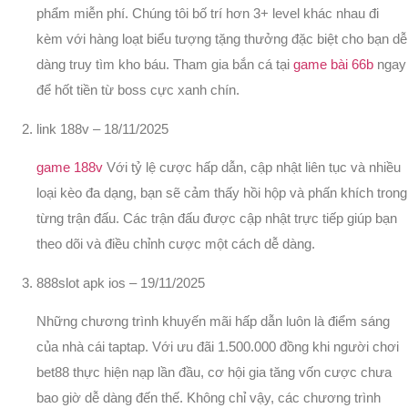
phẩm miễn phí. Chúng tôi bố trí hơn 3+ level khác nhau đi
kèm với hàng loạt biểu tượng tặng thưởng đặc biệt cho bạn dễ
dàng truy tìm kho báu. Tham gia bắn cá tại
game bài 66b
ngay
để hốt tiền từ boss cực xanh chín.
link 188v
–
18/11/2025
game 188v
Với tỷ lệ cược hấp dẫn, cập nhật liên tục và nhiều
loại kèo đa dạng, bạn sẽ cảm thấy hồi hộp và phấn khích trong
từng trận đấu. Các trận đấu được cập nhật trực tiếp giúp bạn
theo dõi và điều chỉnh cược một cách dễ dàng.
888slot apk ios
–
19/11/2025
Những chương trình khuyến mãi hấp dẫn luôn là điểm sáng
của nhà cái taptap. Với ưu đãi 1.500.000 đồng khi người chơi
bet88 thực hiện nạp lần đầu, cơ hội gia tăng vốn cược chưa
bao giờ dễ dàng đến thế. Không chỉ vậy, các chương trình