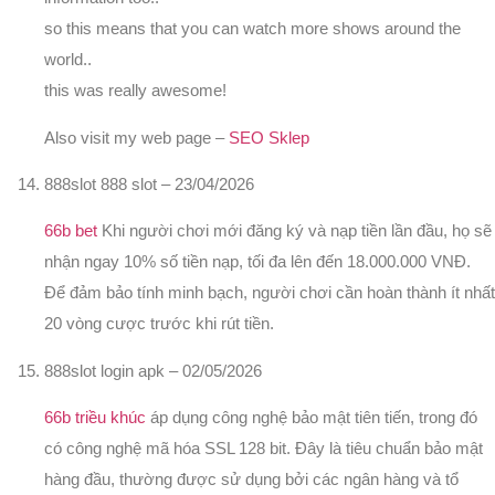
so this means that you can watch more shows around the
world..
this was really awesome!
Also visit my web page –
SEO Sklep
888slot 888 slot
–
23/04/2026
66b bet
Khi người chơi mới đăng ký và nạp tiền lần đầu, họ sẽ
nhận ngay 10% số tiền nạp, tối đa lên đến 18.000.000 VNĐ.
Để đảm bảo tính minh bạch, người chơi cần hoàn thành ít nhất
20 vòng cược trước khi rút tiền.
888slot login apk
–
02/05/2026
66b triều khúc
áp dụng công nghệ bảo mật tiên tiến, trong đó
có công nghệ mã hóa SSL 128 bit. Đây là tiêu chuẩn bảo mật
hàng đầu, thường được sử dụng bởi các ngân hàng và tổ