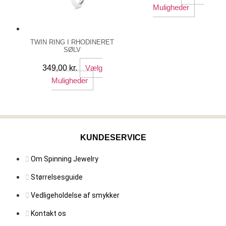
på
på
Dette
Muligheder
varesiden
varesid
vare
har
TWIN RING I RHODINERET
flere
SØLV
variante
Mulighe
349,00
kr.
Vælg
kan
Dette
Muligheder
vælges
vare
på
har
varesid
flere
varianter.
KUNDESERVICE
Mulighederne
kan
Om Spinning Jewelry
vælges
på
Størrelsesguide
varesiden
Vedligeholdelse af smykker
Kontakt os