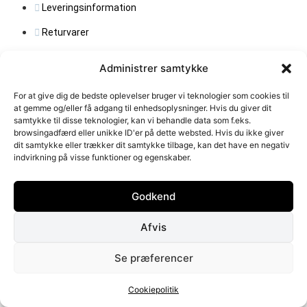
Leveringsinformation
Returvarer
Handelsbetingelser
Administrer samtykke
Persondata
For at give dig de bedste oplevelser bruger vi teknologier som cookies til
at gemme og/eller få adgang til enhedsoplysninger. Hvis du giver dit
samtykke til disse teknologier, kan vi behandle data som f.eks.
QUICK LINKS
browsingadfærd eller unikke ID'er på dette websted. Hvis du ikke giver
dit samtykke eller trækker dit samtykke tilbage, kan det have en negativ
Find butik
indvirkning på visse funktioner og egenskaber.
Forhandler login
Godkend
Opret forhandler login
Afvis
OM SPINNING JEWELRY
Se præferencer
Spinning Jewelry designer feminine og stilfulde smykker i
sterlingsølv og 18 karat forgyldt guld. Siden 1985 har vi skabt
Cookiepolitik
kvalitets­smykker, der fortæller historier og fremhæver din