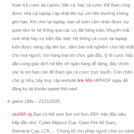
hoàn trả cược tại casino, bắn cá, hay cá cược thể thao cũng
được nhà cái taptap cập nhật liên tục với tiền thưởng không
giới hạn. Khi chơi tại taptap, bạn sẽ luôn cảm nhận được sự
quan tâm từ hệ thống qua các ưu đãi hàng tuần, khuyến mãi
sinh nhật hay sự kiện đặc biệt. Hệ thống cá cược tại taptap
luôn được nâng cấp liên tục, đảm bảo trải nghiệm chơi tốt nhất
cho mọi người. Với hàng loạt trò chơi, giải đấu, tỷ lệ cược hấp
dẫn cùng giao dịch rút tiền về ngân hàng dễ dàng, đây chính
xác là nơi bạn cần để tham gia cá cược trực tuyến. Còn chần
chờ gì nữa, hãy truy cập website
link 66b
HIPHOP ngay để
đăng ký tài khoản tapbet thôi nào!
game 188v
–
21/11/2025
slot365 rtp
Bạn có thể xem live với hơn 200+ trận đấu siêu
hấp dẫn như: Cyber Alliance Cup, Open Fire All Stars,
Demacia Cup, LCK,… Chúng tôi cho phép người chơi so sánh