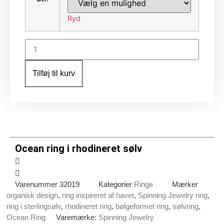
Ryd
Ocean
ring
i
rhodineret
Tilføj til kurv
sølv
antal
Ocean ring i rhodineret sølv
Varenummer
32019
Kategorier
Ringe
Mærker
organisk design
,
ring inspireret af havet
,
Spinning Jewelry ring
,
ring i sterlingsølv
,
rhodineret ring
,
bølgeformet ring
,
sølvring
,
Ocean Ring
Varemærke:
Spinning Jewelry