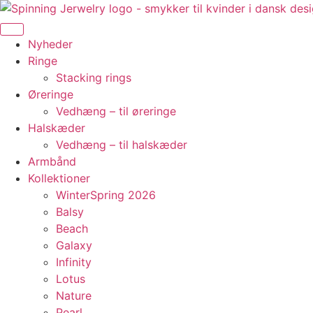
Videre
til
indhold
Nyheder
Ringe
Stacking rings
Øreringe
Vedhæng – til øreringe
Halskæder
Vedhæng – til halskæder
Armbånd
Kollektioner
WinterSpring 2026
Balsy
Beach
Galaxy
Infinity
Lotus
Nature
Pearl