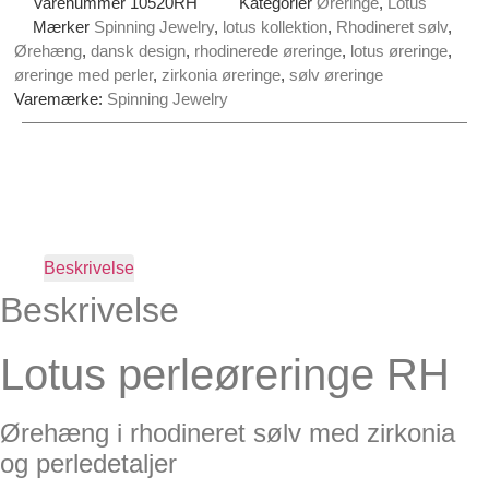
Varenummer
10520RH
Kategorier
Øreringe
,
Lotus
Mærker
Spinning Jewelry
,
lotus kollektion
,
Rhodineret sølv
,
Ørehæng
,
dansk design
,
rhodinerede øreringe
,
lotus øreringe
,
øreringe med perler
,
zirkonia øreringe
,
sølv øreringe
Varemærke:
Spinning Jewelry
Beskrivelse
Beskrivelse
Lotus perleøreringe RH
Ørehæng i rhodineret sølv med zirkonia
og perledetaljer