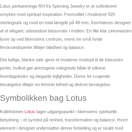
Lotus perleøreringe RH fra Spinning Jewelry er et sofistikeret
smykke med spirituel inspiration. Fremstillet i rhodineret 925
sterlingsølv og med en total længde på 48 mm, fremhæves designet
af et elegant, udstandset lotusmotiv i midten. En lille klar zirkoniasten
lyser op ved blomstens centrum, mens tre små hvide
ferskvandsperler tilføjer blødhed og balance.
Det kølige, blanke sølv giver et moderne modspil til de klassiske
perler, hvilket gør øreringene velegnede både til stilrene
hverdagslooks og elegante lejligheder. Deres let svajende
bevægelse tilføjer en feminin lethed og diskret bevægelse.
Symbolikken bag Lotus
Kollektionen
Lotus
tager udgangspunkt i blomstens spirituelle
betydning – et symbol på renhed, transformation og balance. Hvert
element i designet understøtter denne fortælling og er skabt med