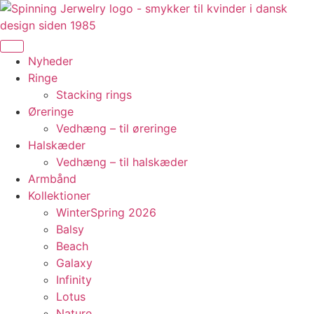
Videre
til
indhold
Nyheder
Ringe
Stacking rings
Øreringe
Vedhæng – til øreringe
Halskæder
Vedhæng – til halskæder
Armbånd
Kollektioner
WinterSpring 2026
Balsy
Beach
Galaxy
Infinity
Lotus
Nature