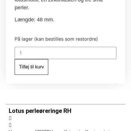
perler.
Længde: 48 mm.
På lager (kan bestilles som restordre)
Lotus
perleøreringe
RH
antal
Tilføj til kurv
Lotus perleøreringe RH