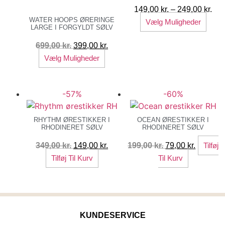
Pri
149,00
kr.
–
249,00
kr.
WATER HOOPS ØRERINGE
Dett
149
Vælg Muligheder
LARGE I FORGYLDT SØLV
vare
til
har
249
Den
Den
699,00
kr.
399,00
kr.
flere
oprindelige
Dette
aktuelle
Vælg Muligheder
varia
pris
vare
pris
Muli
var:
har
er:
kan
-57%
-60%
699,00 kr..
flere
399,00 kr..
vælg
varianter.
på
Mulighederne
RHYTHM ØRESTIKKER I
OCEAN ØRESTIKKER I
RHODINERET SØLV
RHODINERET SØLV
vare
kan
vælges
Den
Den
Den
Den
349,00
kr.
149,00
kr.
199,00
kr.
79,00
kr.
Tilføj
på
oprindelige
aktuelle
oprindelige
aktuelle
Tilføj Til Kurv
Til Kurv
varesiden
pris
pris
pris
pris
var:
er:
var:
er:
349,00 kr..
149,00 kr..
199,00 kr..
79,00 kr.
KUNDESERVICE