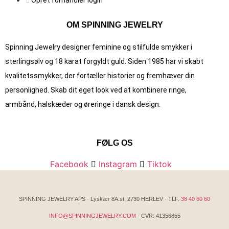
OM SPINNING JEWELRY
Spinning Jewelry designer feminine og stilfulde smykker i
sterlingsølv og 18 karat forgyldt guld. Siden 1985 har vi skabt
kvalitets­smykker, der fortæller historier og fremhæver din
personlighed. Skab dit eget look ved at kombinere ringe,
armbånd, halskæder og øreringe i dansk design.
FØLG OS
Facebook
Instagram
Tiktok
SPINNING JEWELRY APS - Lyskær 8A.st, 2730 HERLEV - TLF.
38 40 60 60
INFO@SPINNINGJEWELRY.COM
- CVR: 41356855