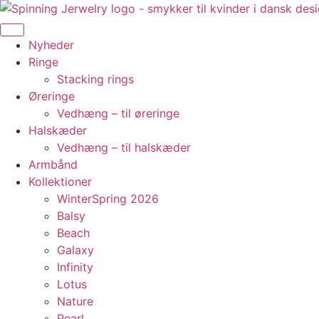
Videre
til
indhold
Nyheder
Ringe
Stacking rings
Øreringe
Vedhæng – til øreringe
Halskæder
Vedhæng – til halskæder
Armbånd
Kollektioner
WinterSpring 2026
Balsy
Beach
Galaxy
Infinity
Lotus
Nature
Pearl