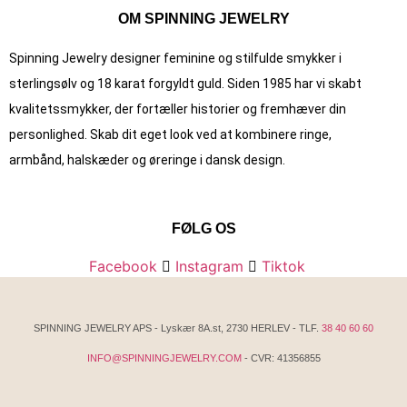
OM SPINNING JEWELRY
Spinning Jewelry designer feminine og stilfulde smykker i
sterlingsølv og 18 karat forgyldt guld. Siden 1985 har vi skabt
kvalitets­smykker, der fortæller historier og fremhæver din
personlighed. Skab dit eget look ved at kombinere ringe,
armbånd, halskæder og øreringe i dansk design.
FØLG OS
Facebook
Instagram
Tiktok
SPINNING JEWELRY APS - Lyskær 8A.st, 2730 HERLEV - TLF.
38 40 60 60
INFO@SPINNINGJEWELRY.COM
- CVR: 41356855