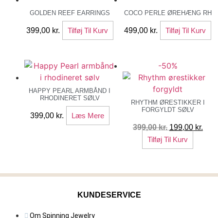
GOLDEN REEF EARRINGS
COCO PERLE ØREHÆNG RH
399,00
kr.
Tilføj Til Kurv
499,00
kr.
Tilføj Til Kurv
-50%
HAPPY PEARL ARMBÅND I
RHODINERET SØLV
RHYTHM ØRESTIKKER I
FORGYLDT SØLV
399,00
kr.
Læs Mere
Den
Den
399,00
kr.
199,00
kr.
oprindelige
aktu
Tilføj Til Kurv
pris
pris
var:
er:
399,00 kr..
199,
KUNDESERVICE
Om Spinning Jewelry