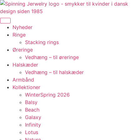
Videre
til
indhold
Nyheder
Ringe
Stacking rings
Øreringe
Vedhæng – til øreringe
Halskæder
Vedhæng – til halskæder
Armbånd
Kollektioner
WinterSpring 2026
Balsy
Beach
Galaxy
Infinity
Lotus
Nature