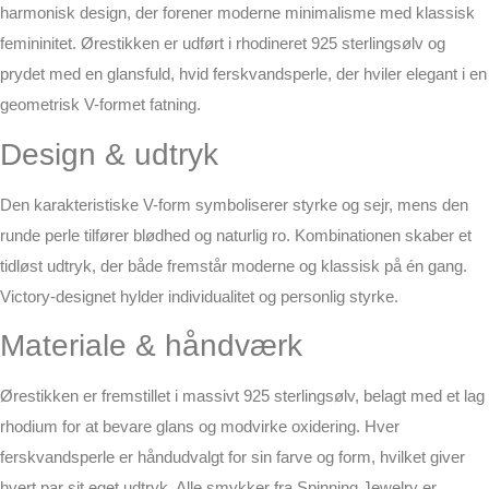
harmonisk design, der forener moderne minimalisme med klassisk
femininitet. Ørestikken er udført i rhodineret 925 sterlingsølv og
prydet med en glansfuld, hvid ferskvandsperle, der hviler elegant i en
geometrisk V-formet fatning.
Design & udtryk
Den karakteristiske V-form symboliserer styrke og sejr, mens den
runde perle tilfører blødhed og naturlig ro. Kombinationen skaber et
tidløst udtryk, der både fremstår moderne og klassisk på én gang.
Victory-designet hylder individualitet og personlig styrke.
Materiale & håndværk
Ørestikken er fremstillet i massivt 925 sterlingsølv, belagt med et lag
rhodium for at bevare glans og modvirke oxidering. Hver
ferskvandsperle er håndudvalgt for sin farve og form, hvilket giver
hvert par sit eget udtryk. Alle smykker fra Spinning Jewelry er