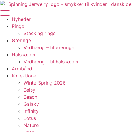
Videre
til
indhold
Nyheder
Ringe
Stacking rings
Øreringe
Vedhæng – til øreringe
Halskæder
Vedhæng – til halskæder
Armbånd
Kollektioner
WinterSpring 2026
Balsy
Beach
Galaxy
Infinity
Lotus
Nature