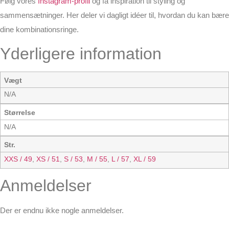
Følg vores
Instagram-profil
og få inspiration til styling og
sammensætninger. Her deler vi dagligt idéer til, hvordan du kan bære
dine kombinationsringe.
Yderligere information
Vægt
N/A
Størrelse
N/A
Str.
XXS / 49
,
XS / 51
,
S / 53
,
M / 55
,
L / 57
,
XL / 59
Anmeldelser
Der er endnu ikke nogle anmeldelser.