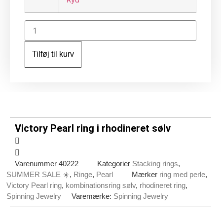
Victory
Pearl
ring
i
Tilføj til kurv
rhodineret
sølv
antal
Victory Pearl ring i rhodineret sølv
Varenummer
40222
Kategorier
Stacking rings
,
SUMMER SALE ☀️
,
Ringe
,
Pearl
Mærker
ring med perle
,
Victory Pearl ring
,
kombinationsring sølv
,
rhodineret ring
,
Spinning Jewelry
Varemærke:
Spinning Jewelry