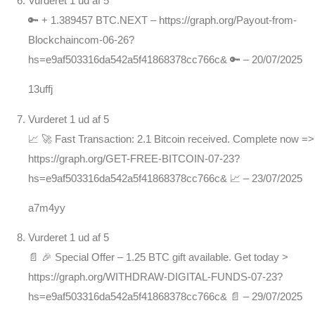
Vurderet
1
ud af 5
🔑 + 1.389457 BTC.NEXT – https://graph.org/Payout-from-
Blockchaincom-06-26?
hs=e9af503316da542a5f41868378cc766c& 🔑
–
20/07/2025
13uffj
Vurderet
1
ud af 5
📈 🚀 Fast Transaction: 2.1 Bitcoin received. Complete now =>
https://graph.org/GET-FREE-BITCOIN-07-23?
hs=e9af503316da542a5f41868378cc766c& 📈
–
23/07/2025
a7m4yy
Vurderet
1
ud af 5
📄 🎉 Special Offer – 1.25 BTC gift available. Get today >
https://graph.org/WITHDRAW-DIGITAL-FUNDS-07-23?
hs=e9af503316da542a5f41868378cc766c& 📄
–
29/07/2025