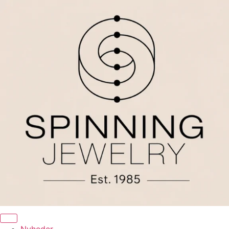
Videre
til
indhold
Nyheder