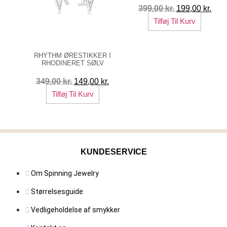
Den
Den
399,00
kr.
199,00
kr.
vare
oprindelige
aktu
Tilføj Til Kurv
pris
pris
var:
er:
RHYTHM ØRESTIKKER I
399,00 kr..
199,
RHODINERET SØLV
Den
Den
349,00
kr.
149,00
kr.
oprindelige
aktuelle
Tilføj Til Kurv
pris
pris
var:
er:
349,00 kr..
149,00 kr..
KUNDESERVICE
Om Spinning Jewelry
Størrelsesguide
Vedligeholdelse af smykker