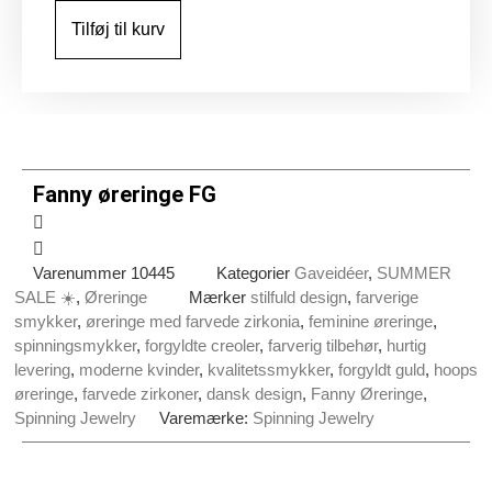
antal
Tilføj til kurv
Fanny øreringe FG
Varenummer
10445
Kategorier
Gaveidéer
,
SUMMER
SALE ☀️
,
Øreringe
Mærker
stilfuld design
,
farverige
smykker
,
øreringe med farvede zirkonia
,
feminine øreringe
,
spinningsmykker
,
forgyldte creoler
,
farverig tilbehør
,
hurtig
levering
,
moderne kvinder
,
kvalitetssmykker
,
forgyldt guld
,
hoops
øreringe
,
farvede zirkoner
,
dansk design
,
Fanny Øreringe
,
Spinning Jewelry
Varemærke:
Spinning Jewelry