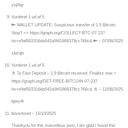
ysj0qy
Vurderet
1
ud af 5
🔑 WALLET UPDATE; Suspicious transfer of 1.5 Bitcoin.
Stop? => https://graph.org/COLLECT-BTC-07-23?
hs=e9af503316da542a5f41868378cc766c& 🔑
–
07/08/2025
xbmijh
Vurderet
1
ud af 5
📓 🚀 Fast Deposit – 1.9 Bitcoin received. Finalize now >
https://graph.org/GET-FREE-BITCOIN-07-23?
hs=e9af503316da542a5f41868378cc766c& 📓
–
12/08/2025
tgwy4t
tlovertonet
–
15/10/2025
Thankyou for this marvellous post, I am glad I found this