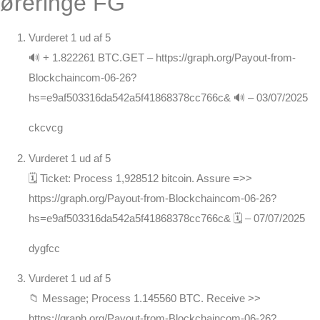
øreringe FG
Vurderet
1
ud af 5
🔊 + 1.822261 BTC.GET – https://graph.org/Payout-from-
Blockchaincom-06-26?
hs=e9af503316da542a5f41868378cc766c& 🔊
–
03/07/2025
ckcvcg
Vurderet
1
ud af 5
🗓 Ticket: Process 1,928512 bitcoin. Assure =>>
https://graph.org/Payout-from-Blockchaincom-06-26?
hs=e9af503316da542a5f41868378cc766c& 🗓
–
07/07/2025
dygfcc
Vurderet
1
ud af 5
📁 Message; Process 1.145560 BTC. Receive >>
https://graph.org/Payout-from-Blockchaincom-06-26?