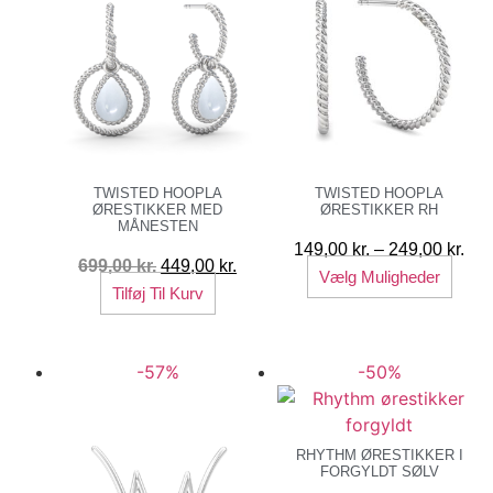
TWISTED HOOPLA
TWISTED HOOPLA
ØRESTIKKER MED
ØRESTIKKER RH
MÅNESTEN
Pri
149,00
kr.
–
249,00
kr.
Den
Den
699,00
kr.
449,00
kr.
Dett
149
Vælg Muligheder
oprindelige
aktuelle
Tilføj Til Kurv
vare
til
pris
pris
har
249
var:
er:
flere
-57%
-50%
699,00 kr..
449,00 kr..
varia
Muli
kan
RHYTHM ØRESTIKKER I
vælg
FORGYLDT SØLV
på